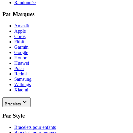
Randonnée
Par Marques
Amazfit
Apple
Coros
Fitbit
Garmin
Google
Honor
Huawei
Polar
Redmi
Samsung
Withings
Xiaomi
Bracelets
Par Style
Bracelets pour enfants
Bracelets pour femmes