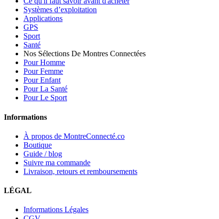
Ce qu'il faut savoir avant d'acheter
Systèmes d’exploitation
Applications
GPS
Sport
Santé
Nos Sélections De Montres Connectées
Pour Homme
Pour Femme
Pour Enfant
Pour La Santé
Pour Le Sport
Informations
À propos de MontreConnecté.co
Boutique
Guide / blog
Suivre ma commande
Livraison, retours et remboursements
LÉGAL
Informations Légales
CGV