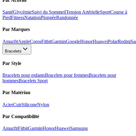
Par Activité
Santé
Glycémie
Suivi du Sommeil
Tension Artérielle
Sport
Course à
Pied
Fitness
Natation
Plongée
Randonnée
Par Marques
Amazfit
Apple
Coros
Fitbit
Garmin
Google
Honor
Huawei
Polar
Redmi
Sa
Bracelets
Par Style
Bracelets pour enfants
Bracelets pour femmes
Bracelets pour
hommes
Bracelets Sport
Par Matériau
Acier
Cuir
Silicone
Nylon
Par Compatibilité
Amazfit
Fitbit
Garmin
Honor
Huawei
Samsung