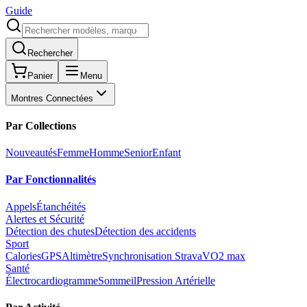
Guide
Rechercher
Panier
Menu
Montres Connectées
Par Collections
Nouveautés
Femme
Homme
Senior
Enfant
Par Fonctionnalités
Appels
Étanchéités
Alertes et Sécurité
Détection des chutes
Détection des accidents
Sport
Calories
GPS
Altimètre
Synchronisation Strava
VO2 max
Santé
Électrocardiogramme
Sommeil
Pression Artérielle