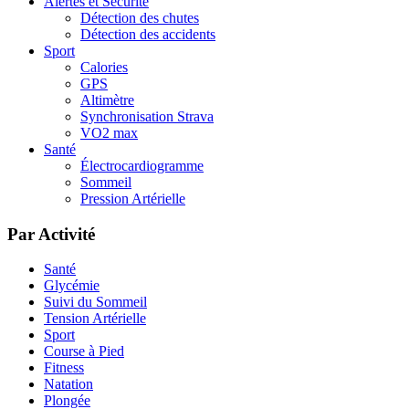
Alertes et Sécurité
Détection des chutes
Détection des accidents
Sport
Calories
GPS
Altimètre
Synchronisation Strava
VO2 max
Santé
Électrocardiogramme
Sommeil
Pression Artérielle
Par Activité
Santé
Glycémie
Suivi du Sommeil
Tension Artérielle
Sport
Course à Pied
Fitness
Natation
Plongée