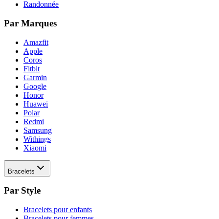
Randonnée
Par Marques
Amazfit
Apple
Coros
Fitbit
Garmin
Google
Honor
Huawei
Polar
Redmi
Samsung
Withings
Xiaomi
Bracelets
Par Style
Bracelets pour enfants
Bracelets pour femmes