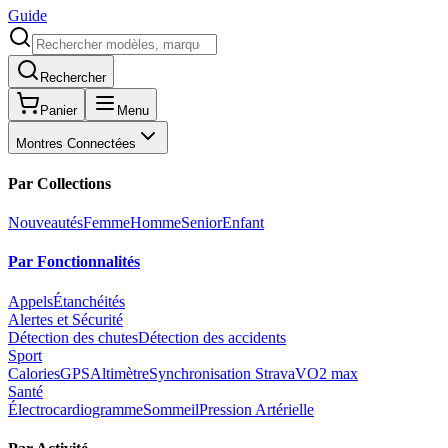
Guide
Rechercher
Panier
Menu
Montres Connectées
Par Collections
Nouveautés
Femme
Homme
Senior
Enfant
Par Fonctionnalités
Appels
Étanchéités
Alertes et Sécurité
Détection des chutes
Détection des accidents
Sport
Calories
GPS
Altimètre
Synchronisation Strava
VO2 max
Santé
Électrocardiogramme
Sommeil
Pression Artérielle