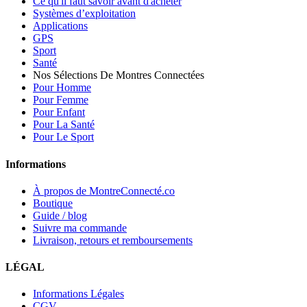
Ce qu'il faut savoir avant d'acheter
Systèmes d’exploitation
Applications
GPS
Sport
Santé
Nos Sélections De Montres Connectées
Pour Homme
Pour Femme
Pour Enfant
Pour La Santé
Pour Le Sport
Informations
À propos de MontreConnecté.co
Boutique
Guide / blog
Suivre ma commande
Livraison, retours et remboursements
LÉGAL
Informations Légales
CGV