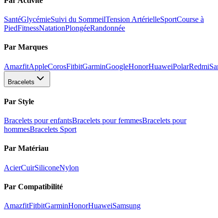
Par Activité
Santé
Glycémie
Suivi du Sommeil
Tension Artérielle
Sport
Course à
Pied
Fitness
Natation
Plongée
Randonnée
Par Marques
Amazfit
Apple
Coros
Fitbit
Garmin
Google
Honor
Huawei
Polar
Redmi
Sa
Bracelets
Par Style
Bracelets pour enfants
Bracelets pour femmes
Bracelets pour
hommes
Bracelets Sport
Par Matériau
Acier
Cuir
Silicone
Nylon
Par Compatibilité
Amazfit
Fitbit
Garmin
Honor
Huawei
Samsung