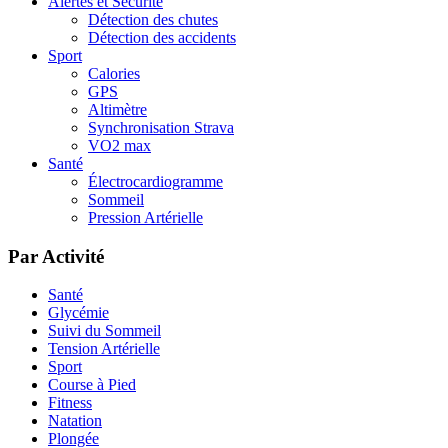
Alertes et Sécurité
Détection des chutes
Détection des accidents
Sport
Calories
GPS
Altimètre
Synchronisation Strava
VO2 max
Santé
Électrocardiogramme
Sommeil
Pression Artérielle
Par Activité
Santé
Glycémie
Suivi du Sommeil
Tension Artérielle
Sport
Course à Pied
Fitness
Natation
Plongée