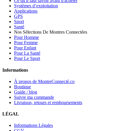
Ce qu'il faut savoir avant d'acheter
Systèmes d’exploitation
Applications
GPS
Sport
Santé
Nos Sélections De Montres Connectées
Pour Homme
Pour Femme
Pour Enfant
Pour La Santé
Pour Le Sport
Informations
À propos de MontreConnecté.co
Boutique
Guide / blog
Suivre ma commande
Livraison, retours et remboursements
LÉGAL
Informations Légales
CGV