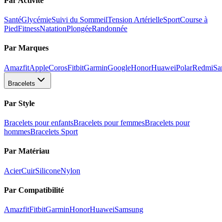
Par Activité
Santé
Glycémie
Suivi du Sommeil
Tension Artérielle
Sport
Course à
Pied
Fitness
Natation
Plongée
Randonnée
Par Marques
Amazfit
Apple
Coros
Fitbit
Garmin
Google
Honor
Huawei
Polar
Redmi
Sa
Bracelets
Par Style
Bracelets pour enfants
Bracelets pour femmes
Bracelets pour
hommes
Bracelets Sport
Par Matériau
Acier
Cuir
Silicone
Nylon
Par Compatibilité
Amazfit
Fitbit
Garmin
Honor
Huawei
Samsung