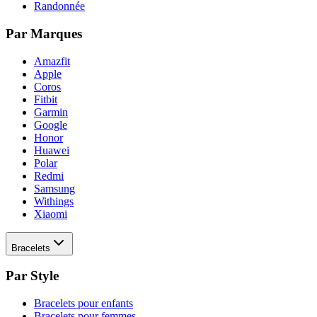
Randonnée
Par Marques
Amazfit
Apple
Coros
Fitbit
Garmin
Google
Honor
Huawei
Polar
Redmi
Samsung
Withings
Xiaomi
Bracelets
Par Style
Bracelets pour enfants
Bracelets pour femmes