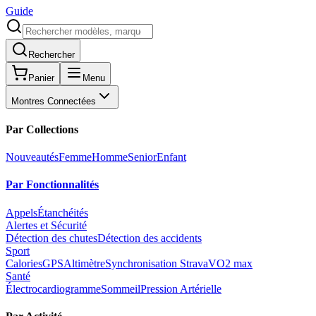
Guide
Rechercher
Panier
Menu
Montres Connectées
Par Collections
Nouveautés
Femme
Homme
Senior
Enfant
Par Fonctionnalités
Appels
Étanchéités
Alertes et Sécurité
Détection des chutes
Détection des accidents
Sport
Calories
GPS
Altimètre
Synchronisation Strava
VO2 max
Santé
Électrocardiogramme
Sommeil
Pression Artérielle