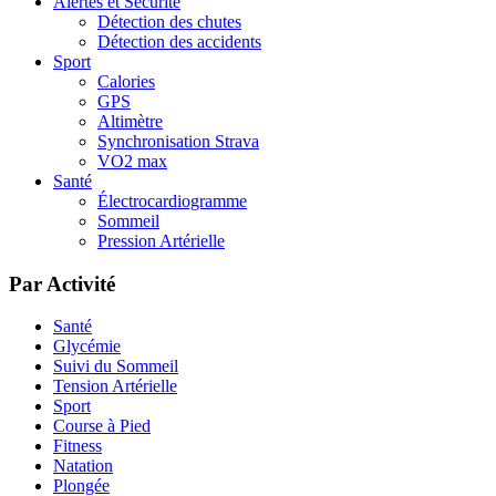
Alertes et Sécurité
Détection des chutes
Détection des accidents
Sport
Calories
GPS
Altimètre
Synchronisation Strava
VO2 max
Santé
Électrocardiogramme
Sommeil
Pression Artérielle
Par Activité
Santé
Glycémie
Suivi du Sommeil
Tension Artérielle
Sport
Course à Pied
Fitness
Natation
Plongée