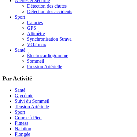
Alertes et Sécurité
Détection des chutes
Détection des accidents
Sport
Calories
GPS
Altimètre
Synchronisation Strava
VO2 max
Santé
Électrocardiogramme
Sommeil
Pression Artérielle
Par Activité
Santé
Glycémie
Suivi du Sommeil
Tension Artérielle
Sport
Course à Pied
Fitness
Natation
Plongée