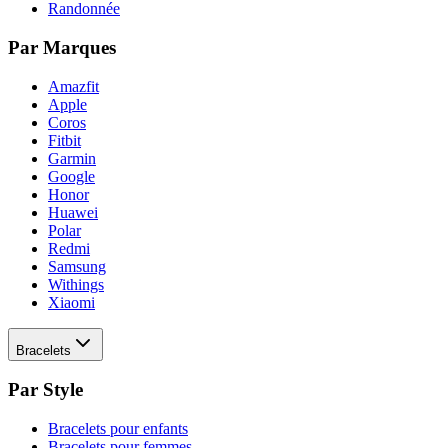
Randonnée
Par Marques
Amazfit
Apple
Coros
Fitbit
Garmin
Google
Honor
Huawei
Polar
Redmi
Samsung
Withings
Xiaomi
Bracelets
Par Style
Bracelets pour enfants
Bracelets pour femmes