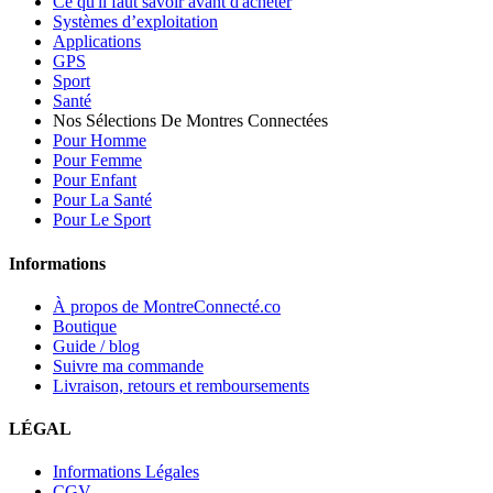
Ce qu'il faut savoir avant d'acheter
Systèmes d’exploitation
Applications
GPS
Sport
Santé
Nos Sélections De Montres Connectées
Pour Homme
Pour Femme
Pour Enfant
Pour La Santé
Pour Le Sport
Informations
À propos de MontreConnecté.co
Boutique
Guide / blog
Suivre ma commande
Livraison, retours et remboursements
LÉGAL
Informations Légales
CGV