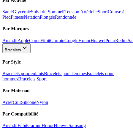
Par Activité
Santé
Glycémie
Suivi du Sommeil
Tension Artérielle
Sport
Course à
Pied
Fitness
Natation
Plongée
Randonnée
Par Marques
Amazfit
Apple
Coros
Fitbit
Garmin
Google
Honor
Huawei
Polar
Redmi
Sa
Bracelets
Par Style
Bracelets pour enfants
Bracelets pour femmes
Bracelets pour
hommes
Bracelets Sport
Par Matériau
Acier
Cuir
Silicone
Nylon
Par Compatibilité
Amazfit
Fitbit
Garmin
Honor
Huawei
Samsung