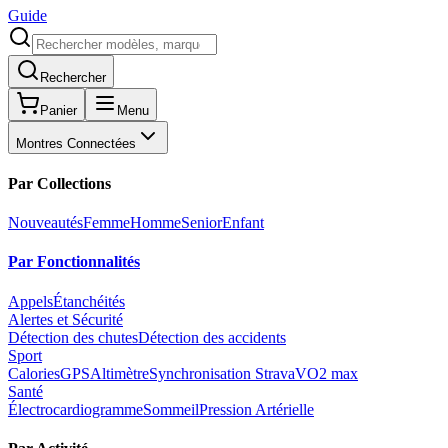
Guide
Rechercher
Panier
Menu
Montres Connectées
Par Collections
Nouveautés
Femme
Homme
Senior
Enfant
Par Fonctionnalités
Appels
Étanchéités
Alertes et Sécurité
Détection des chutes
Détection des accidents
Sport
Calories
GPS
Altimètre
Synchronisation Strava
VO2 max
Santé
Électrocardiogramme
Sommeil
Pression Artérielle