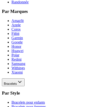
Randonnée
Par Marques
Amazfit
Apple
Coros
Fitbit
Garmin
Google
Honor
Huawei
Polar
Redmi
Samsung
Withings
Xiaomi
Bracelets
Par Style
Bracelets pour enfants
Bracelets pour femmes