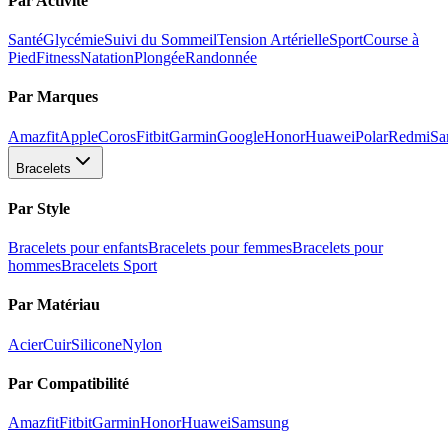
Par Activité
Santé
Glycémie
Suivi du Sommeil
Tension Artérielle
Sport
Course à
Pied
Fitness
Natation
Plongée
Randonnée
Par Marques
Amazfit
Apple
Coros
Fitbit
Garmin
Google
Honor
Huawei
Polar
Redmi
Sa
Bracelets
Par Style
Bracelets pour enfants
Bracelets pour femmes
Bracelets pour
hommes
Bracelets Sport
Par Matériau
Acier
Cuir
Silicone
Nylon
Par Compatibilité
Amazfit
Fitbit
Garmin
Honor
Huawei
Samsung