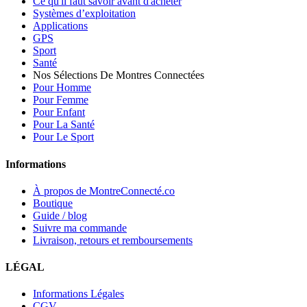
Ce qu'il faut savoir avant d'acheter
Systèmes d’exploitation
Applications
GPS
Sport
Santé
Nos Sélections De Montres Connectées
Pour Homme
Pour Femme
Pour Enfant
Pour La Santé
Pour Le Sport
Informations
À propos de MontreConnecté.co
Boutique
Guide / blog
Suivre ma commande
Livraison, retours et remboursements
LÉGAL
Informations Légales
CGV