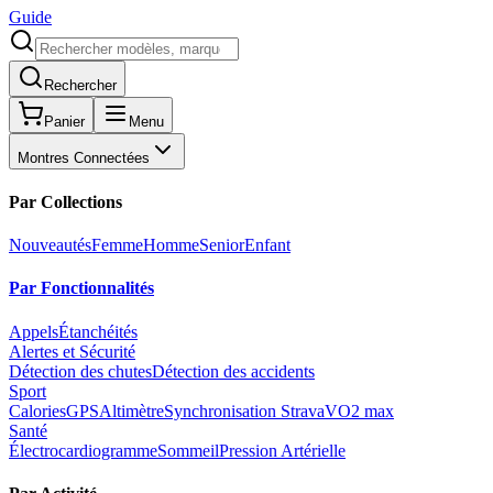
Guide
Rechercher
Panier
Menu
Montres Connectées
Par Collections
Nouveautés
Femme
Homme
Senior
Enfant
Par Fonctionnalités
Appels
Étanchéités
Alertes et Sécurité
Détection des chutes
Détection des accidents
Sport
Calories
GPS
Altimètre
Synchronisation Strava
VO2 max
Santé
Électrocardiogramme
Sommeil
Pression Artérielle