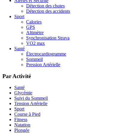
Alertes et Sécurité
Détection des chutes
Détection des accidents
Sport
Calories
GPS
Altimètre
Synchronisation Strava
VO2 max
Santé
Électrocardiogramme
Sommeil
Pression Artérielle
Par Activité
Santé
Glycémie
Suivi du Sommeil
Tension Artérielle
Sport
Course à Pied
Fitness
Natation
Plongée