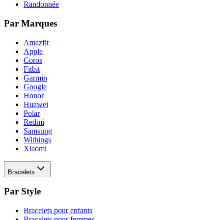
Randonnée
Par Marques
Amazfit
Apple
Coros
Fitbit
Garmin
Google
Honor
Huawei
Polar
Redmi
Samsung
Withings
Xiaomi
Bracelets
Par Style
Bracelets pour enfants
Bracelets pour femmes