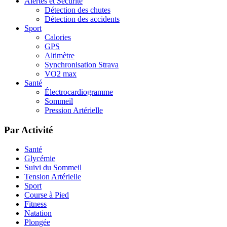
Alertes et Sécurité
Détection des chutes
Détection des accidents
Sport
Calories
GPS
Altimètre
Synchronisation Strava
VO2 max
Santé
Électrocardiogramme
Sommeil
Pression Artérielle
Par Activité
Santé
Glycémie
Suivi du Sommeil
Tension Artérielle
Sport
Course à Pied
Fitness
Natation
Plongée