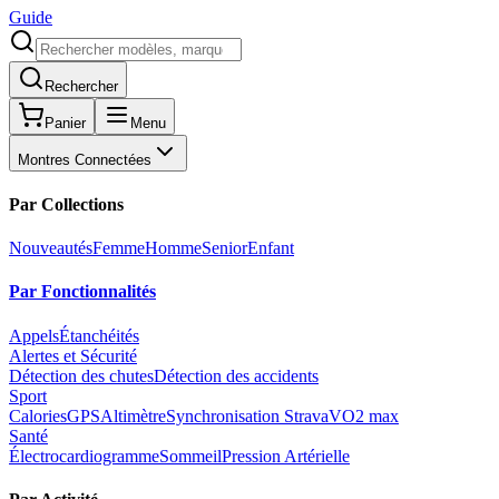
Guide
Rechercher
Panier
Menu
Montres Connectées
Par Collections
Nouveautés
Femme
Homme
Senior
Enfant
Par Fonctionnalités
Appels
Étanchéités
Alertes et Sécurité
Détection des chutes
Détection des accidents
Sport
Calories
GPS
Altimètre
Synchronisation Strava
VO2 max
Santé
Électrocardiogramme
Sommeil
Pression Artérielle