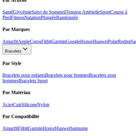
Par Activité
Santé
Glycémie
Suivi du Sommeil
Tension Artérielle
Sport
Course à
Pied
Fitness
Natation
Plongée
Randonnée
Par Marques
Amazfit
Apple
Coros
Fitbit
Garmin
Google
Honor
Huawei
Polar
Redmi
Sa
Bracelets
Par Style
Bracelets pour enfants
Bracelets pour femmes
Bracelets pour
hommes
Bracelets Sport
Par Matériau
Acier
Cuir
Silicone
Nylon
Par Compatibilité
Amazfit
Fitbit
Garmin
Honor
Huawei
Samsung