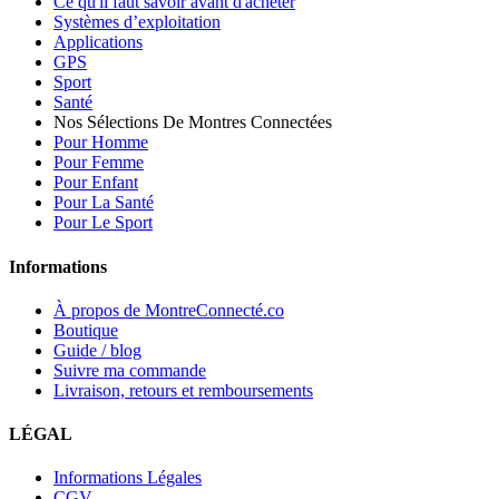
Ce qu'il faut savoir avant d'acheter
Systèmes d’exploitation
Applications
GPS
Sport
Santé
Nos Sélections De Montres Connectées
Pour Homme
Pour Femme
Pour Enfant
Pour La Santé
Pour Le Sport
Informations
À propos de MontreConnecté.co
Boutique
Guide / blog
Suivre ma commande
Livraison, retours et remboursements
LÉGAL
Informations Légales
CGV