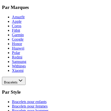
Par Marques
Amazfit
Apple
Coros
Fitbit
Garmin
Google
Honor
Huawei
Polar
Redmi
Samsung
Withings
Xiaomi
Bracelets
Par Style
Bracelets pour enfants
Bracelets pour femmes
Bracelets pour hommes