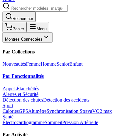
Rechercher
Panier
Menu
Montres Connectées
Par Collections
Nouveautés
Femme
Homme
Senior
Enfant
Par Fonctionnalités
Appels
Étanchéités
Alertes et Sécurité
Détection des chutes
Détection des accidents
Sport
Calories
GPS
Altimètre
Synchronisation Strava
VO2 max
Santé
Électrocardiogramme
Sommeil
Pression Artérielle
Par Activité