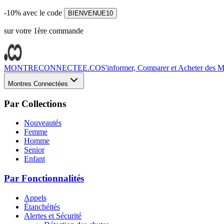
-10% avec le code
BIENVENUE10
sur votre 1ère commande
MONTRECONNECTEE.CO
S'informer, Comparer et Acheter des Mo
Montres Connectées
Par Collections
Nouveautés
Femme
Homme
Senior
Enfant
Par Fonctionnalités
Appels
Étanchéités
Alertes et Sécurité