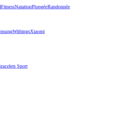
d
Fitness
Natation
Plongée
Randonnée
msung
Withings
Xiaomi
racelets Sport