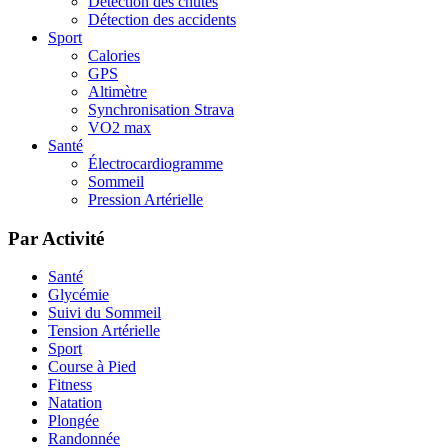
Détection des chutes
Détection des accidents
Sport
Calories
GPS
Altimètre
Synchronisation Strava
VO2 max
Santé
Électrocardiogramme
Sommeil
Pression Artérielle
Par Activité
Santé
Glycémie
Suivi du Sommeil
Tension Artérielle
Sport
Course à Pied
Fitness
Natation
Plongée
Randonnée