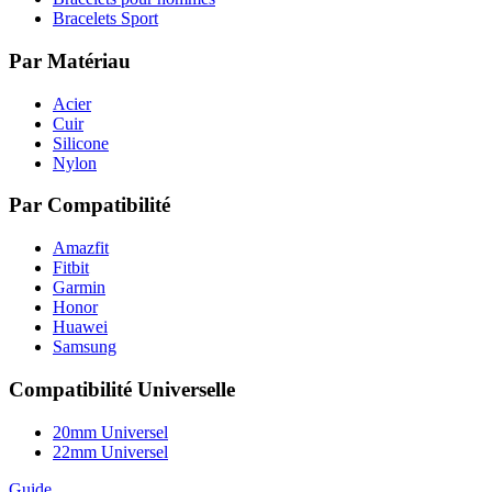
Bracelets Sport
Par Matériau
Acier
Cuir
Silicone
Nylon
Par Compatibilité
Amazfit
Fitbit
Garmin
Honor
Huawei
Samsung
Compatibilité Universelle
20mm Universel
22mm Universel
Guide