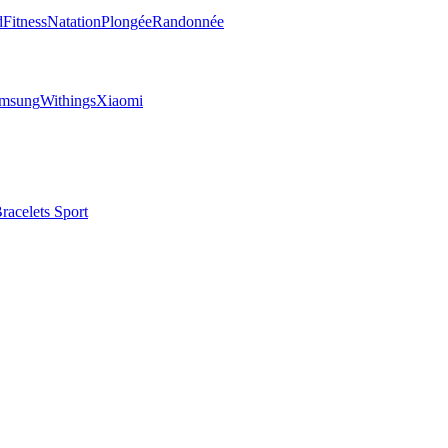
d
Fitness
Natation
Plongée
Randonnée
msung
Withings
Xiaomi
racelets Sport