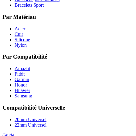
Bracelets Sport
Par Matériau
Acier
Cuir
Silicone
Nylon
Par Compatibilité
Amazfit
Fitbit
Garmin
Honor
Huawei
Samsung
Compatibilité Universelle
20mm Universel
22mm Universel
Guide