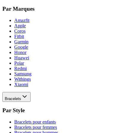
Par Marques
Amazfit
Apple
Coros
Fitbit
Garmin
Google
Honor
Huawei
Polar
Redmi
Samsung
Withings
Xiaomi
Bracelets
Par Style
Bracelets pour enfants
Bracelets pour femmes
Bracelets pour hommes