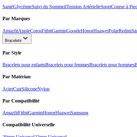
Santé
Glycémie
Suivi du Sommeil
Tension Artérielle
Sport
Course à Pie
Par Marques
Amazfit
Apple
Coros
Fitbit
Garmin
Google
Honor
Huawei
Polar
Redmi
Sa
Bracelets
Par Style
Bracelets pour enfants
Bracelets pour femmes
Bracelets pour hommes
B
Par Matériau
Acier
Cuir
Silicone
Nylon
Par Compatibilité
Amazfit
Fitbit
Garmin
Honor
Huawei
Samsung
Compatibilité Universelle
20mm Universel
22mm Universel