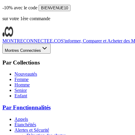
-10% avec le code
BIENVENUE10
sur votre 1ère commande
MONTRECONNECTEE.CO
S'informer, Comparer et Acheter des Mo
Montres Connectées
Par Collections
Nouveautés
Femme
Homme
Senior
Enfant
Par Fonctionnalités
Appels
Étanchéités
Alertes et Sécurité