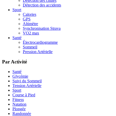
Détection des chutes
Détection des accidents
Sport
Calories
GPS
Altimètre
Synchronisation Strava
VO2 max
Santé
Électrocardiogramme
Sommeil
Pression Artérielle
Par Activité
Santé
Glycémie
Suivi du Sommeil
Tension Artérielle
Sport
Course à Pied
Fitness
Natation
Plongée
Randonnée