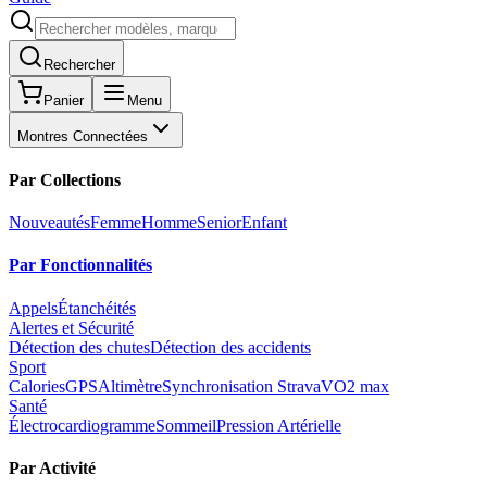
Rechercher
Panier
Menu
Montres Connectées
Par Collections
Nouveautés
Femme
Homme
Senior
Enfant
Par Fonctionnalités
Appels
Étanchéités
Alertes et Sécurité
Détection des chutes
Détection des accidents
Sport
Calories
GPS
Altimètre
Synchronisation Strava
VO2 max
Santé
Électrocardiogramme
Sommeil
Pression Artérielle
Par Activité