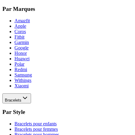
Par Marques
Amazfit
Apple
Coros
Fitbit
Garmin
Google
Honor
Huawei
Polar
Redmi
Samsung
Withings
Xiaomi
Bracelets
Par Style
Bracelets pour enfants
Bracelets pour femmes
Bracelets pour hommes