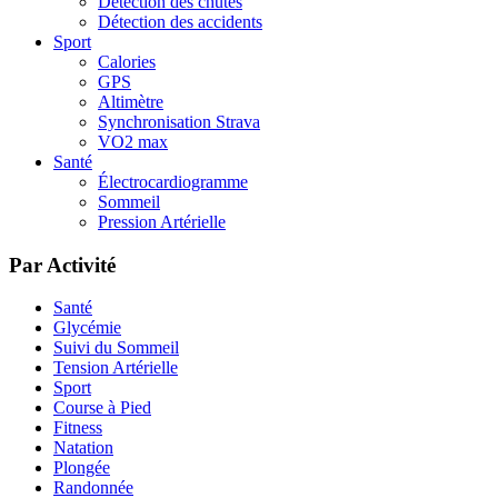
Détection des chutes
Détection des accidents
Sport
Calories
GPS
Altimètre
Synchronisation Strava
VO2 max
Santé
Électrocardiogramme
Sommeil
Pression Artérielle
Par Activité
Santé
Glycémie
Suivi du Sommeil
Tension Artérielle
Sport
Course à Pied
Fitness
Natation
Plongée
Randonnée