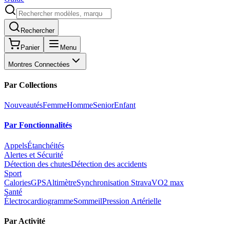
Rechercher
Panier
Menu
Montres Connectées
Par Collections
Nouveautés
Femme
Homme
Senior
Enfant
Par Fonctionnalités
Appels
Étanchéités
Alertes et Sécurité
Détection des chutes
Détection des accidents
Sport
Calories
GPS
Altimètre
Synchronisation Strava
VO2 max
Santé
Électrocardiogramme
Sommeil
Pression Artérielle
Par Activité