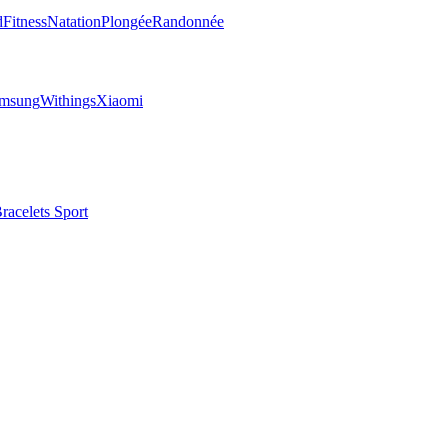
d
Fitness
Natation
Plongée
Randonnée
msung
Withings
Xiaomi
racelets Sport