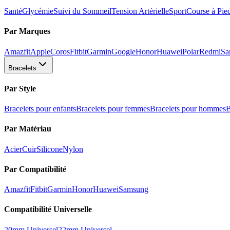
Santé
Glycémie
Suivi du Sommeil
Tension Artérielle
Sport
Course à Pie
Par Marques
Amazfit
Apple
Coros
Fitbit
Garmin
Google
Honor
Huawei
Polar
Redmi
Sa
Bracelets
Par Style
Bracelets pour enfants
Bracelets pour femmes
Bracelets pour hommes
B
Par Matériau
Acier
Cuir
Silicone
Nylon
Par Compatibilité
Amazfit
Fitbit
Garmin
Honor
Huawei
Samsung
Compatibilité Universelle
20mm Universel
22mm Universel