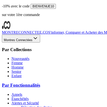
-10% avec le code
BIENVENUE10
sur votre 1ère commande
MONTRECONNECTEE.CO
S'informer, Comparer et Acheter des Mo
Montres Connectées
Par Collections
Nouveautés
Femme
Homme
Senior
Enfant
Par Fonctionnalités
Appels
Étanchéités
Alertes et Sécurité