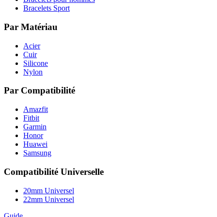
Bracelets Sport
Par Matériau
Acier
Cuir
Silicone
Nylon
Par Compatibilité
Amazfit
Fitbit
Garmin
Honor
Huawei
Samsung
Compatibilité Universelle
20mm Universel
22mm Universel
Guide