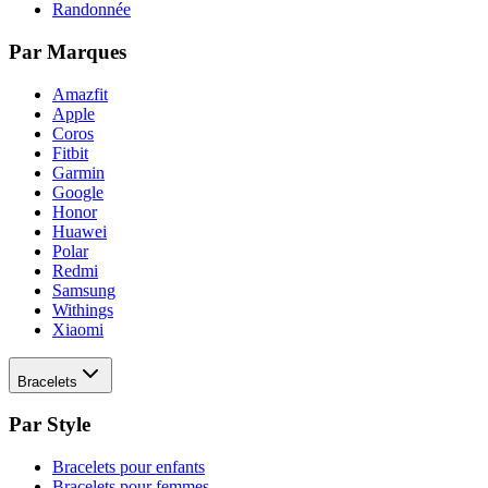
Randonnée
Par Marques
Amazfit
Apple
Coros
Fitbit
Garmin
Google
Honor
Huawei
Polar
Redmi
Samsung
Withings
Xiaomi
Bracelets
Par Style
Bracelets pour enfants
Bracelets pour femmes