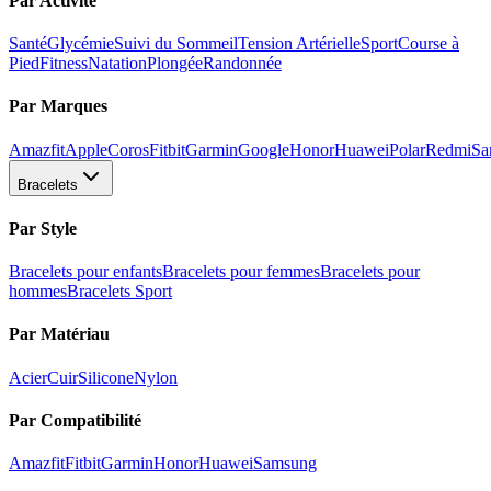
Par Activité
Santé
Glycémie
Suivi du Sommeil
Tension Artérielle
Sport
Course à
Pied
Fitness
Natation
Plongée
Randonnée
Par Marques
Amazfit
Apple
Coros
Fitbit
Garmin
Google
Honor
Huawei
Polar
Redmi
Sa
Bracelets
Par Style
Bracelets pour enfants
Bracelets pour femmes
Bracelets pour
hommes
Bracelets Sport
Par Matériau
Acier
Cuir
Silicone
Nylon
Par Compatibilité
Amazfit
Fitbit
Garmin
Honor
Huawei
Samsung