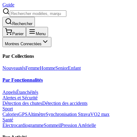
Guide
Rechercher
Panier
Menu
Montres Connectées
Par Collections
Nouveautés
Femme
Homme
Senior
Enfant
Par Fonctionnalités
Appels
Étanchéités
Alertes et Sécurité
Détection des chutes
Détection des accidents
Sport
Calories
GPS
Altimètre
Synchronisation Strava
VO2 max
Santé
Électrocardiogramme
Sommeil
Pression Artérielle