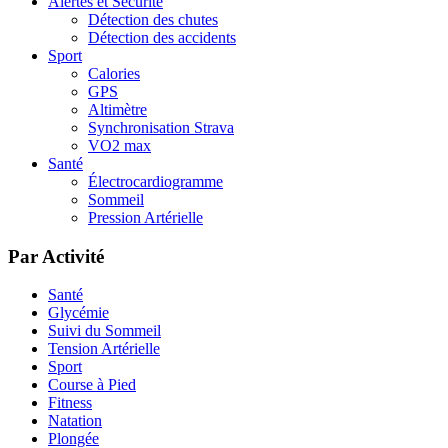
Alertes et Sécurité
Détection des chutes
Détection des accidents
Sport
Calories
GPS
Altimètre
Synchronisation Strava
VO2 max
Santé
Électrocardiogramme
Sommeil
Pression Artérielle
Par Activité
Santé
Glycémie
Suivi du Sommeil
Tension Artérielle
Sport
Course à Pied
Fitness
Natation
Plongée