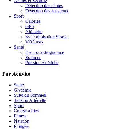
Alertes et Sécurité
Détection des chutes
Détection des accidents
Sport
Calories
GPS
Altimètre
Synchronisation Strava
VO2 max
Santé
Électrocardiogramme
Sommeil
Pression Artérielle
Par Activité
Santé
Glycémie
Suivi du Sommeil
Tension Artérielle
Sport
Course à Pied
Fitness
Natation
Plongée