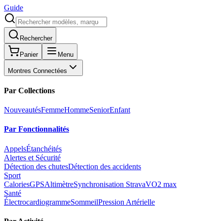
Guide
Rechercher
Panier
Menu
Montres Connectées
Par Collections
Nouveautés
Femme
Homme
Senior
Enfant
Par Fonctionnalités
Appels
Étanchéités
Alertes et Sécurité
Détection des chutes
Détection des accidents
Sport
Calories
GPS
Altimètre
Synchronisation Strava
VO2 max
Santé
Électrocardiogramme
Sommeil
Pression Artérielle