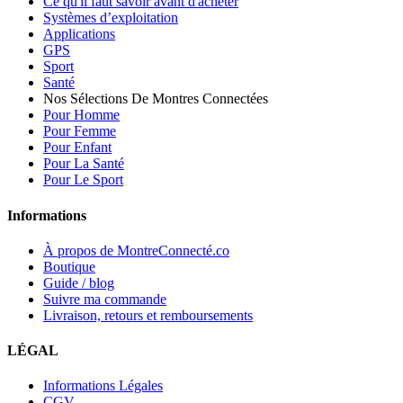
Ce qu'il faut savoir avant d'acheter
Systèmes d’exploitation
Applications
GPS
Sport
Santé
Nos Sélections De Montres Connectées
Pour Homme
Pour Femme
Pour Enfant
Pour La Santé
Pour Le Sport
Informations
À propos de MontreConnecté.co
Boutique
Guide / blog
Suivre ma commande
Livraison, retours et remboursements
LÉGAL
Informations Légales
CGV