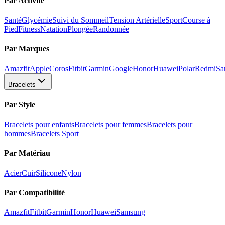
Par Activité
Santé
Glycémie
Suivi du Sommeil
Tension Artérielle
Sport
Course à
Pied
Fitness
Natation
Plongée
Randonnée
Par Marques
Amazfit
Apple
Coros
Fitbit
Garmin
Google
Honor
Huawei
Polar
Redmi
Sa
Bracelets
Par Style
Bracelets pour enfants
Bracelets pour femmes
Bracelets pour
hommes
Bracelets Sport
Par Matériau
Acier
Cuir
Silicone
Nylon
Par Compatibilité
Amazfit
Fitbit
Garmin
Honor
Huawei
Samsung