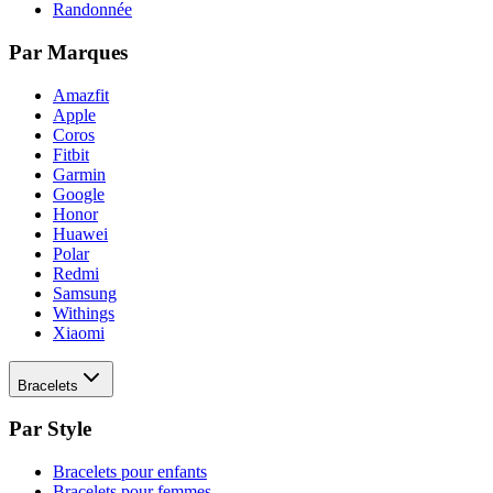
Randonnée
Par Marques
Amazfit
Apple
Coros
Fitbit
Garmin
Google
Honor
Huawei
Polar
Redmi
Samsung
Withings
Xiaomi
Bracelets
Par Style
Bracelets pour enfants
Bracelets pour femmes