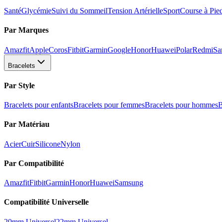
Santé
Glycémie
Suivi du Sommeil
Tension Artérielle
Sport
Course à Pie
Par Marques
Amazfit
Apple
Coros
Fitbit
Garmin
Google
Honor
Huawei
Polar
Redmi
Sa
Bracelets
Par Style
Bracelets pour enfants
Bracelets pour femmes
Bracelets pour hommes
B
Par Matériau
Acier
Cuir
Silicone
Nylon
Par Compatibilité
Amazfit
Fitbit
Garmin
Honor
Huawei
Samsung
Compatibilité Universelle
20mm Universel
22mm Universel