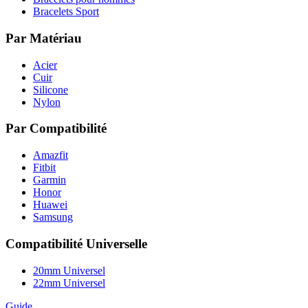
Bracelets Sport
Par Matériau
Acier
Cuir
Silicone
Nylon
Par Compatibilité
Amazfit
Fitbit
Garmin
Honor
Huawei
Samsung
Compatibilité Universelle
20mm Universel
22mm Universel
Guide