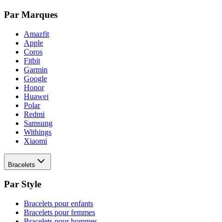
Par Marques
Amazfit
Apple
Coros
Fitbit
Garmin
Google
Honor
Huawei
Polar
Redmi
Samsung
Withings
Xiaomi
Bracelets
Par Style
Bracelets pour enfants
Bracelets pour femmes
Bracelets pour hommes