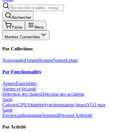
Rechercher
Panier
Menu
Montres Connectées
Par Collections
Nouveautés
Femme
Homme
Senior
Enfant
Par Fonctionnalités
Appels
Étanchéités
Alertes et Sécurité
Détection des chutes
Détection des accidents
Sport
Calories
GPS
Altimètre
Synchronisation Strava
VO2 max
Santé
Électrocardiogramme
Sommeil
Pression Artérielle
Par Activité