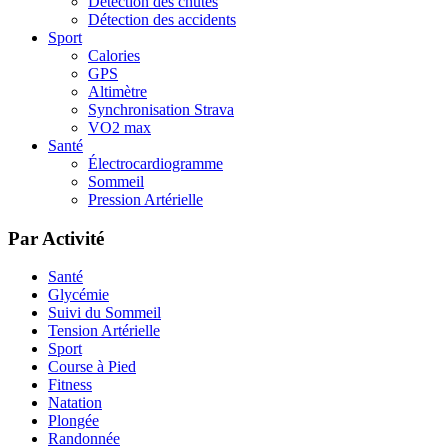
Détection des chutes
Détection des accidents
Sport
Calories
GPS
Altimètre
Synchronisation Strava
VO2 max
Santé
Électrocardiogramme
Sommeil
Pression Artérielle
Par Activité
Santé
Glycémie
Suivi du Sommeil
Tension Artérielle
Sport
Course à Pied
Fitness
Natation
Plongée
Randonnée