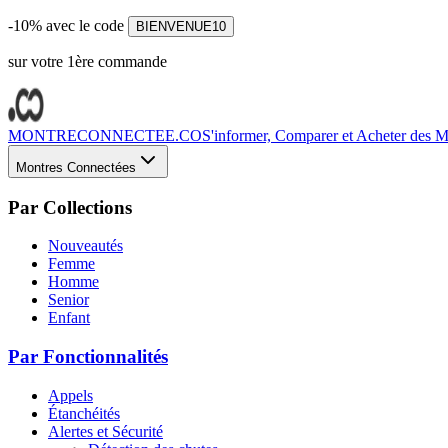
-10% avec le code
BIENVENUE10
sur votre 1ère commande
MONTRECONNECTEE.CO
S'informer, Comparer et Acheter des Mo
Montres Connectées
Par Collections
Nouveautés
Femme
Homme
Senior
Enfant
Par Fonctionnalités
Appels
Étanchéités
Alertes et Sécurité