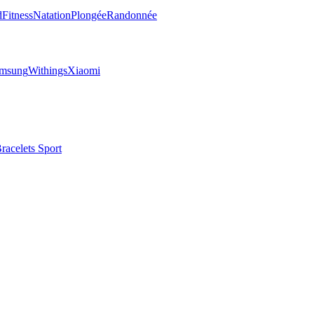
d
Fitness
Natation
Plongée
Randonnée
msung
Withings
Xiaomi
racelets Sport