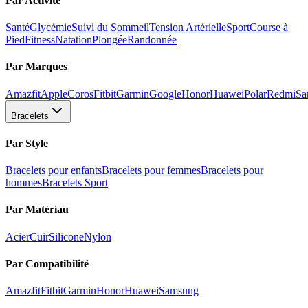
Par Activité
Santé
Glycémie
Suivi du Sommeil
Tension Artérielle
Sport
Course à
Pied
Fitness
Natation
Plongée
Randonnée
Par Marques
Amazfit
Apple
Coros
Fitbit
Garmin
Google
Honor
Huawei
Polar
Redmi
Sa
Bracelets
Par Style
Bracelets pour enfants
Bracelets pour femmes
Bracelets pour
hommes
Bracelets Sport
Par Matériau
Acier
Cuir
Silicone
Nylon
Par Compatibilité
Amazfit
Fitbit
Garmin
Honor
Huawei
Samsung