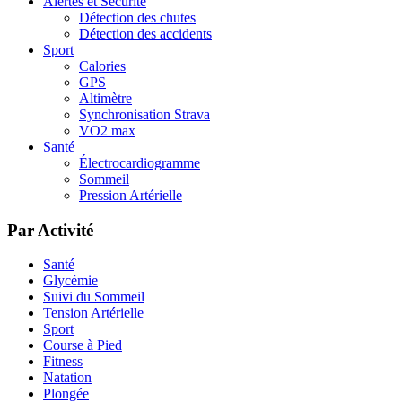
Alertes et Sécurité
Détection des chutes
Détection des accidents
Sport
Calories
GPS
Altimètre
Synchronisation Strava
VO2 max
Santé
Électrocardiogramme
Sommeil
Pression Artérielle
Par Activité
Santé
Glycémie
Suivi du Sommeil
Tension Artérielle
Sport
Course à Pied
Fitness
Natation
Plongée