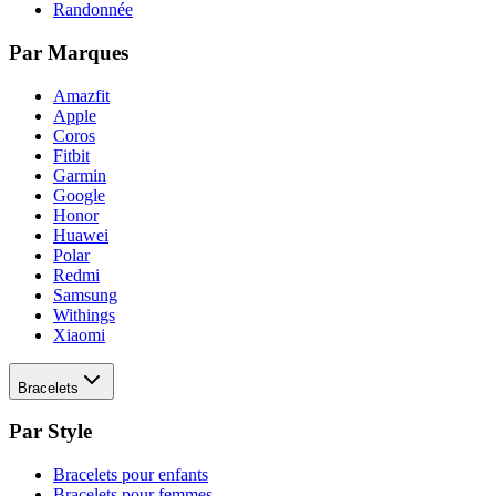
Randonnée
Par Marques
Amazfit
Apple
Coros
Fitbit
Garmin
Google
Honor
Huawei
Polar
Redmi
Samsung
Withings
Xiaomi
Bracelets
Par Style
Bracelets pour enfants
Bracelets pour femmes