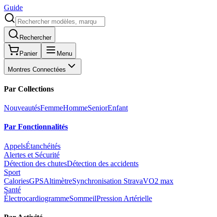
Guide
Rechercher
Panier
Menu
Montres Connectées
Par Collections
Nouveautés
Femme
Homme
Senior
Enfant
Par Fonctionnalités
Appels
Étanchéités
Alertes et Sécurité
Détection des chutes
Détection des accidents
Sport
Calories
GPS
Altimètre
Synchronisation Strava
VO2 max
Santé
Électrocardiogramme
Sommeil
Pression Artérielle