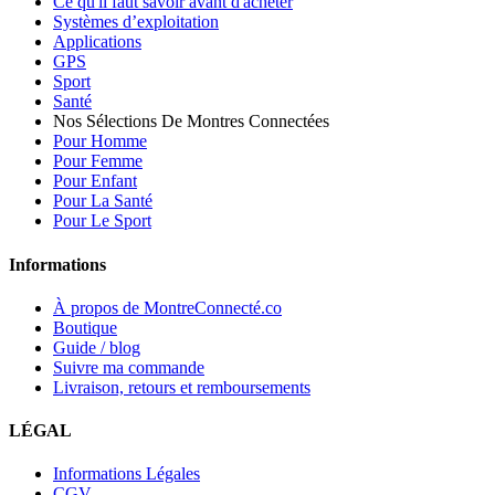
Ce qu'il faut savoir avant d'acheter
Systèmes d’exploitation
Applications
GPS
Sport
Santé
Nos Sélections De Montres Connectées
Pour Homme
Pour Femme
Pour Enfant
Pour La Santé
Pour Le Sport
Informations
À propos de MontreConnecté.co
Boutique
Guide / blog
Suivre ma commande
Livraison, retours et remboursements
LÉGAL
Informations Légales
CGV