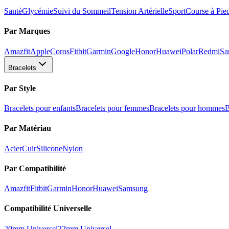
Santé
Glycémie
Suivi du Sommeil
Tension Artérielle
Sport
Course à Pie
Par Marques
Amazfit
Apple
Coros
Fitbit
Garmin
Google
Honor
Huawei
Polar
Redmi
Sa
Bracelets
Par Style
Bracelets pour enfants
Bracelets pour femmes
Bracelets pour hommes
B
Par Matériau
Acier
Cuir
Silicone
Nylon
Par Compatibilité
Amazfit
Fitbit
Garmin
Honor
Huawei
Samsung
Compatibilité Universelle
20mm Universel
22mm Universel