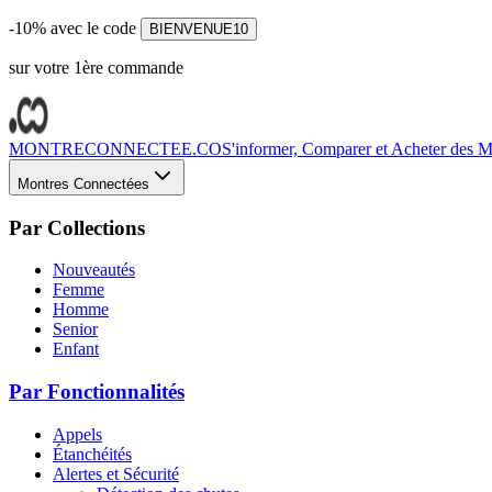
-10% avec le code
BIENVENUE10
sur votre 1ère commande
MONTRECONNECTEE.CO
S'informer, Comparer et Acheter des Mo
Montres Connectées
Par Collections
Nouveautés
Femme
Homme
Senior
Enfant
Par Fonctionnalités
Appels
Étanchéités
Alertes et Sécurité