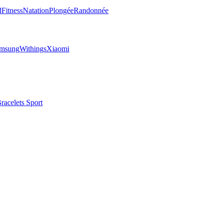
d
Fitness
Natation
Plongée
Randonnée
msung
Withings
Xiaomi
racelets Sport