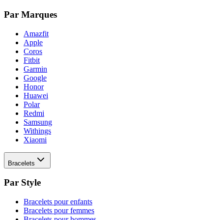
Par Marques
Amazfit
Apple
Coros
Fitbit
Garmin
Google
Honor
Huawei
Polar
Redmi
Samsung
Withings
Xiaomi
Bracelets
Par Style
Bracelets pour enfants
Bracelets pour femmes
Bracelets pour hommes