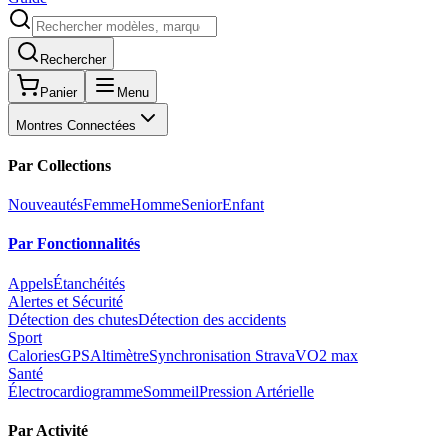
Rechercher
Panier
Menu
Montres Connectées
Par Collections
Nouveautés
Femme
Homme
Senior
Enfant
Par Fonctionnalités
Appels
Étanchéités
Alertes et Sécurité
Détection des chutes
Détection des accidents
Sport
Calories
GPS
Altimètre
Synchronisation Strava
VO2 max
Santé
Électrocardiogramme
Sommeil
Pression Artérielle
Par Activité