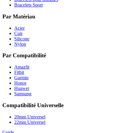
Bracelets Sport
Par Matériau
Acier
Cuir
Silicone
Nylon
Par Compatibilité
Amazfit
Fitbit
Garmin
Honor
Huawei
Samsung
Compatibilité Universelle
20mm Universel
22mm Universel
Guide