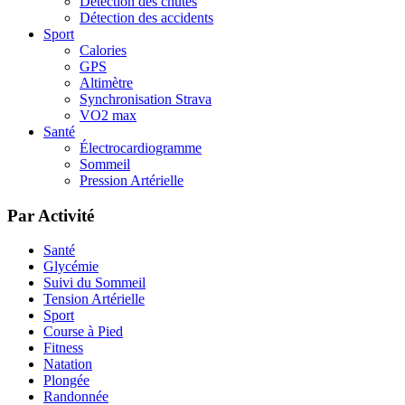
Détection des chutes
Détection des accidents
Sport
Calories
GPS
Altimètre
Synchronisation Strava
VO2 max
Santé
Électrocardiogramme
Sommeil
Pression Artérielle
Par Activité
Santé
Glycémie
Suivi du Sommeil
Tension Artérielle
Sport
Course à Pied
Fitness
Natation
Plongée
Randonnée