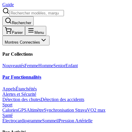
Guide
Rechercher
Panier
Menu
Montres Connectées
Par Collections
Nouveautés
Femme
Homme
Senior
Enfant
Par Fonctionnalités
Appels
Étanchéités
Alertes et Sécurité
Détection des chutes
Détection des accidents
Sport
Calories
GPS
Altimètre
Synchronisation Strava
VO2 max
Santé
Électrocardiogramme
Sommeil
Pression Artérielle