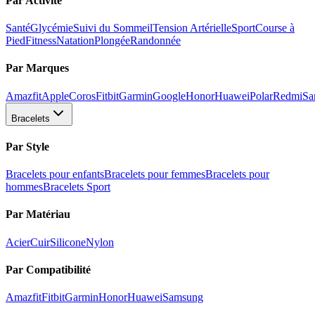
Par Activité
Santé
Glycémie
Suivi du Sommeil
Tension Artérielle
Sport
Course à
Pied
Fitness
Natation
Plongée
Randonnée
Par Marques
Amazfit
Apple
Coros
Fitbit
Garmin
Google
Honor
Huawei
Polar
Redmi
Sa
Bracelets
Par Style
Bracelets pour enfants
Bracelets pour femmes
Bracelets pour
hommes
Bracelets Sport
Par Matériau
Acier
Cuir
Silicone
Nylon
Par Compatibilité
Amazfit
Fitbit
Garmin
Honor
Huawei
Samsung