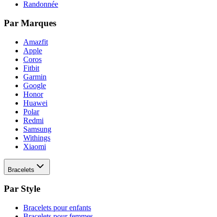
Randonnée
Par Marques
Amazfit
Apple
Coros
Fitbit
Garmin
Google
Honor
Huawei
Polar
Redmi
Samsung
Withings
Xiaomi
Bracelets
Par Style
Bracelets pour enfants
Bracelets pour femmes