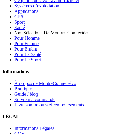
Ce qu'il faut savoir avant d'acheter
Systèmes d’exploitation
Applications
GPS
Sport
Santé
Nos Sélections De Montres Connectées
Pour Homme
Pour Femme
Pour Enfant
Pour La Santé
Pour Le Sport
Informations
À propos de MontreConnecté.co
Boutique
Guide / blog
Suivre ma commande
Livraison, retours et remboursements
LÉGAL
Informations Légales
CGV