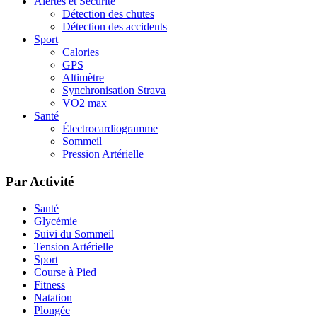
Alertes et Sécurité
Détection des chutes
Détection des accidents
Sport
Calories
GPS
Altimètre
Synchronisation Strava
VO2 max
Santé
Électrocardiogramme
Sommeil
Pression Artérielle
Par Activité
Santé
Glycémie
Suivi du Sommeil
Tension Artérielle
Sport
Course à Pied
Fitness
Natation
Plongée