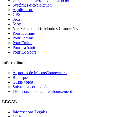
Ce qu'il faut savoir avant d'acheter
Systèmes d’exploitation
Applications
GPS
Sport
Santé
Nos Sélections De Montres Connectées
Pour Homme
Pour Femme
Pour Enfant
Pour La Santé
Pour Le Sport
Informations
À propos de MontreConnecté.co
Boutique
Guide / blog
Suivre ma commande
Livraison, retours et remboursements
LÉGAL
Informations Légales
CGV