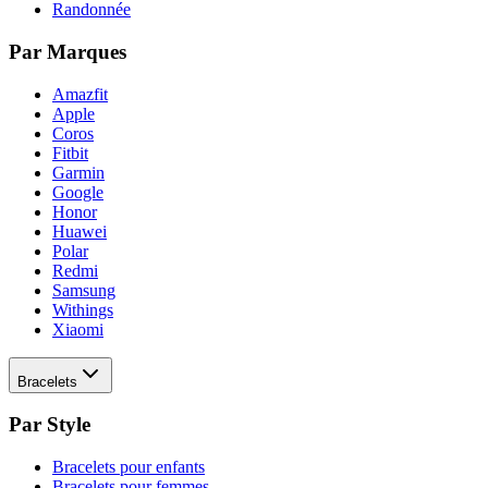
Randonnée
Par Marques
Amazfit
Apple
Coros
Fitbit
Garmin
Google
Honor
Huawei
Polar
Redmi
Samsung
Withings
Xiaomi
Bracelets
Par Style
Bracelets pour enfants
Bracelets pour femmes