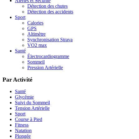
Alertes et Sécurité
Détection des chutes
Détection des accidents
Sport
Calories
GPS
Altimètre
Synchronisation Strava
VO2 max
Santé
Électrocardiogramme
Sommeil
Pression Artérielle
Par Activité
Santé
Glycémie
Suivi du Sommeil
Tension Artérielle
Sport
Course à Pied
Fitness
Natation
Plongée