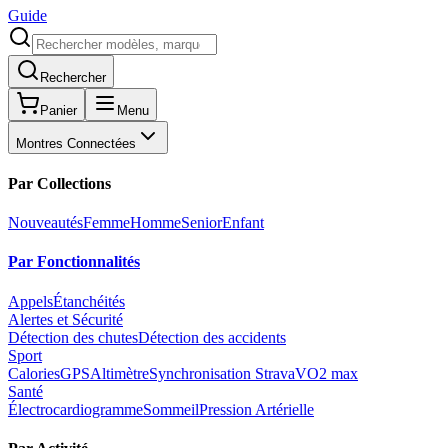
Guide
Rechercher
Panier
Menu
Montres Connectées
Par Collections
Nouveautés
Femme
Homme
Senior
Enfant
Par Fonctionnalités
Appels
Étanchéités
Alertes et Sécurité
Détection des chutes
Détection des accidents
Sport
Calories
GPS
Altimètre
Synchronisation Strava
VO2 max
Santé
Électrocardiogramme
Sommeil
Pression Artérielle