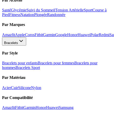
Par Activité
Santé
Glycémie
Suivi du Sommeil
Tension Artérielle
Sport
Course à
Pied
Fitness
Natation
Plongée
Randonnée
Par Marques
Amazfit
Apple
Coros
Fitbit
Garmin
Google
Honor
Huawei
Polar
Redmi
Sa
Bracelets
Par Style
Bracelets pour enfants
Bracelets pour femmes
Bracelets pour
hommes
Bracelets Sport
Par Matériau
Acier
Cuir
Silicone
Nylon
Par Compatibilité
Amazfit
Fitbit
Garmin
Honor
Huawei
Samsung