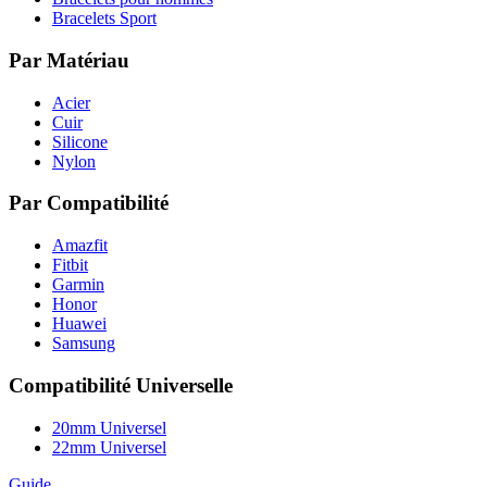
Bracelets Sport
Par Matériau
Acier
Cuir
Silicone
Nylon
Par Compatibilité
Amazfit
Fitbit
Garmin
Honor
Huawei
Samsung
Compatibilité Universelle
20mm Universel
22mm Universel
Guide