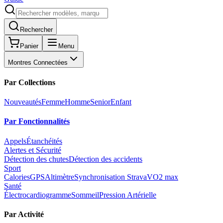
Rechercher
Panier
Menu
Montres Connectées
Par Collections
Nouveautés
Femme
Homme
Senior
Enfant
Par Fonctionnalités
Appels
Étanchéités
Alertes et Sécurité
Détection des chutes
Détection des accidents
Sport
Calories
GPS
Altimètre
Synchronisation Strava
VO2 max
Santé
Électrocardiogramme
Sommeil
Pression Artérielle
Par Activité