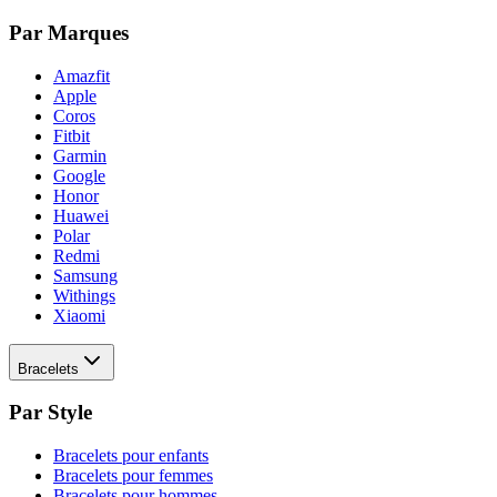
Par Marques
Amazfit
Apple
Coros
Fitbit
Garmin
Google
Honor
Huawei
Polar
Redmi
Samsung
Withings
Xiaomi
Bracelets
Par Style
Bracelets pour enfants
Bracelets pour femmes
Bracelets pour hommes