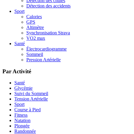
Détection des chutes
Détection des accidents
Sport
Calories
GPS
Altimètre
Synchronisation Strava
VO2 max
Santé
Électrocardiogramme
Sommeil
Pression Artérielle
Par Activité
Santé
Glycémie
Suivi du Sommeil
Tension Artérielle
Sport
Course à Pied
Fitness
Natation
Plongée
Randonnée