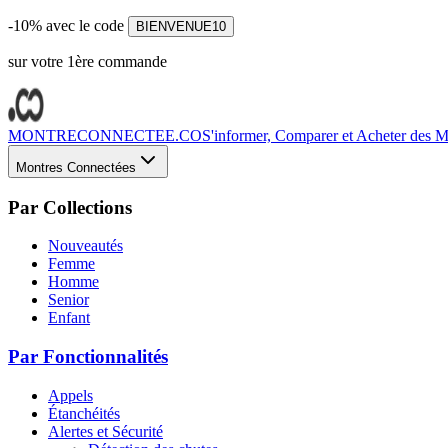
-10% avec le code
BIENVENUE10
sur votre 1ère commande
MONTRECONNECTEE.CO
S'informer, Comparer et Acheter des Mo
Montres Connectées
Par Collections
Nouveautés
Femme
Homme
Senior
Enfant
Par Fonctionnalités
Appels
Étanchéités
Alertes et Sécurité