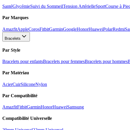
Santé
Glycémie
Suivi du Sommeil
Tension Artérielle
Sport
Course à Pie
Par Marques
Amazfit
Apple
Coros
Fitbit
Garmin
Google
Honor
Huawei
Polar
Redmi
Sa
Bracelets
Par Style
Bracelets pour enfants
Bracelets pour femmes
Bracelets pour hommes
B
Par Matériau
Acier
Cuir
Silicone
Nylon
Par Compatibilité
Amazfit
Fitbit
Garmin
Honor
Huawei
Samsung
Compatibilité Universelle
20mm Universel
22mm Universel