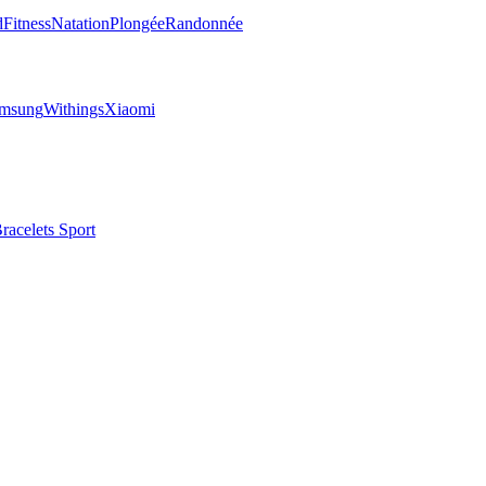
d
Fitness
Natation
Plongée
Randonnée
msung
Withings
Xiaomi
racelets Sport