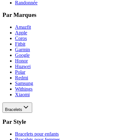
Randonnée
Par Marques
Amazfit
Apple
Coros
Fitbit
Garmin
Google
Honor
Huawei
Polar
Redmi
Samsung
Withings
Xiaomi
Bracelets
Par Style
Bracelets pour enfants
Bracelets pour femmes