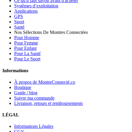
Ce qu'il faut savoir avant d'acheter
Systèmes d’exploitation
Applications
GPS
Sport
Santé
Nos Sélections De Montres Connectées
Pour Homme
Pour Femme
Pour Enfant
Pour La Santé
Pour Le Sport
Informations
À propos de MontreConnecté.co
Boutique
Guide / blog
Suivre ma commande
Livraison, retours et remboursements
LÉGAL
Informations Légales
CGV