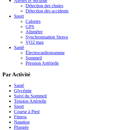
Alertes et Sécurité
Détection des chutes
Détection des accidents
Sport
Calories
GPS
Altimètre
Synchronisation Strava
VO2 max
Santé
Électrocardiogramme
Sommeil
Pression Artérielle
Par Activité
Santé
Glycémie
Suivi du Sommeil
Tension Artérielle
Sport
Course à Pied
Fitness
Natation
Plongée