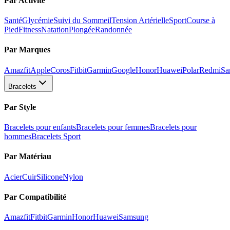
Par Activité
Santé
Glycémie
Suivi du Sommeil
Tension Artérielle
Sport
Course à
Pied
Fitness
Natation
Plongée
Randonnée
Par Marques
Amazfit
Apple
Coros
Fitbit
Garmin
Google
Honor
Huawei
Polar
Redmi
Sa
Bracelets
Par Style
Bracelets pour enfants
Bracelets pour femmes
Bracelets pour
hommes
Bracelets Sport
Par Matériau
Acier
Cuir
Silicone
Nylon
Par Compatibilité
Amazfit
Fitbit
Garmin
Honor
Huawei
Samsung