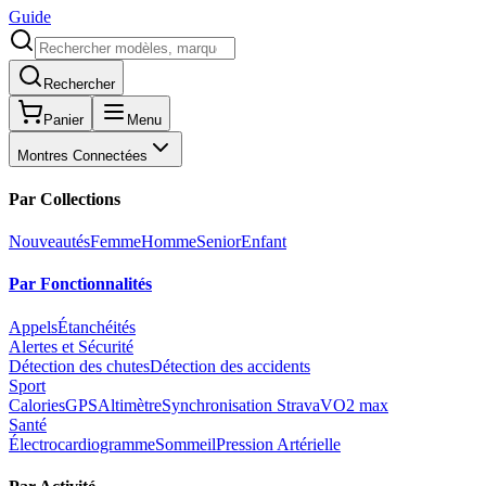
Guide
Rechercher
Panier
Menu
Montres Connectées
Par Collections
Nouveautés
Femme
Homme
Senior
Enfant
Par Fonctionnalités
Appels
Étanchéités
Alertes et Sécurité
Détection des chutes
Détection des accidents
Sport
Calories
GPS
Altimètre
Synchronisation Strava
VO2 max
Santé
Électrocardiogramme
Sommeil
Pression Artérielle