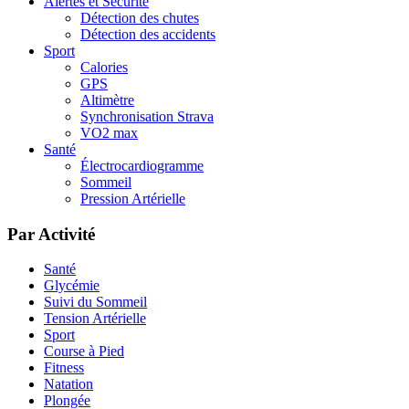
Alertes et Sécurité
Détection des chutes
Détection des accidents
Sport
Calories
GPS
Altimètre
Synchronisation Strava
VO2 max
Santé
Électrocardiogramme
Sommeil
Pression Artérielle
Par Activité
Santé
Glycémie
Suivi du Sommeil
Tension Artérielle
Sport
Course à Pied
Fitness
Natation
Plongée