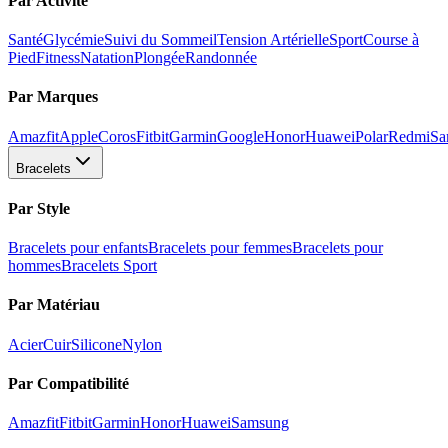
Par Activité
Santé
Glycémie
Suivi du Sommeil
Tension Artérielle
Sport
Course à
Pied
Fitness
Natation
Plongée
Randonnée
Par Marques
Amazfit
Apple
Coros
Fitbit
Garmin
Google
Honor
Huawei
Polar
Redmi
Sa
Bracelets
Par Style
Bracelets pour enfants
Bracelets pour femmes
Bracelets pour
hommes
Bracelets Sport
Par Matériau
Acier
Cuir
Silicone
Nylon
Par Compatibilité
Amazfit
Fitbit
Garmin
Honor
Huawei
Samsung