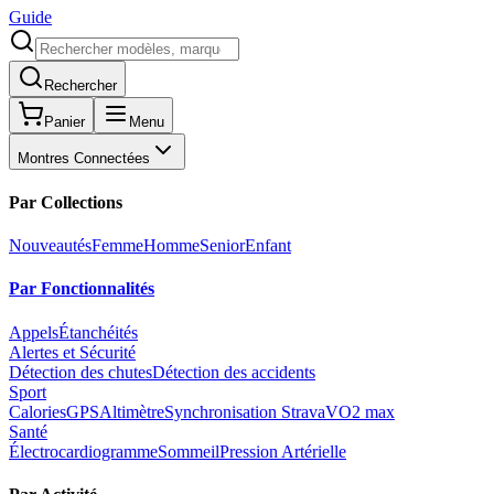
Guide
Rechercher
Panier
Menu
Montres Connectées
Par Collections
Nouveautés
Femme
Homme
Senior
Enfant
Par Fonctionnalités
Appels
Étanchéités
Alertes et Sécurité
Détection des chutes
Détection des accidents
Sport
Calories
GPS
Altimètre
Synchronisation Strava
VO2 max
Santé
Électrocardiogramme
Sommeil
Pression Artérielle