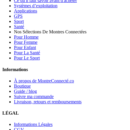
Ce qu'il faut savoir avant d'acheter
Systèmes d’exploitation
Applications
GPS
Sport
Santé
Nos Sélections De Montres Connectées
Pour Homme
Pour Femme
Pour Enfant
Pour La Santé
Pour Le Sport
Informations
À propos de MontreConnecté.co
Boutique
Guide / blog
Suivre ma commande
Livraison, retours et remboursements
LÉGAL
Informations Légales
CGV