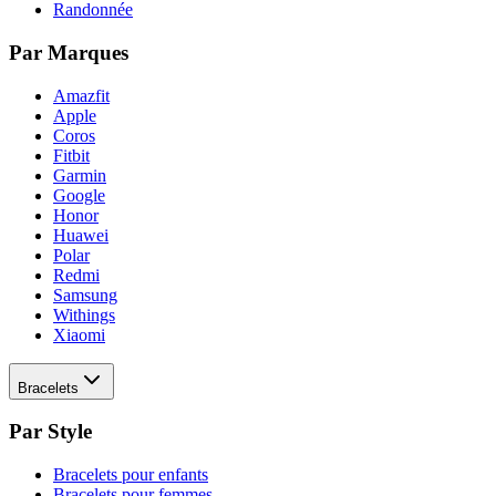
Randonnée
Par Marques
Amazfit
Apple
Coros
Fitbit
Garmin
Google
Honor
Huawei
Polar
Redmi
Samsung
Withings
Xiaomi
Bracelets
Par Style
Bracelets pour enfants
Bracelets pour femmes