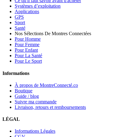
Ce qu'il faut savoir avant d'acheter
Systèmes d’exploitation
Applications
GPS
Sport
Santé
Nos Sélections De Montres Connectées
Pour Homme
Pour Femme
Pour Enfant
Pour La Santé
Pour Le Sport
Informations
À propos de MontreConnecté.co
Boutique
Guide / blog
Suivre ma commande
Livraison, retours et remboursements
LÉGAL
Informations Légales
CGV