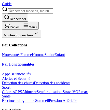
Guide
Rechercher
Panier
Menu
Montres Connectées
Par Collections
Nouveautés
Femme
Homme
Senior
Enfant
Par Fonctionnalités
Appels
Étanchéités
Alertes et Sécurité
Détection des chutes
Détection des accidents
Sport
Calories
GPS
Altimètre
Synchronisation Strava
VO2 max
Santé
Électrocardiogramme
Sommeil
Pression Artérielle