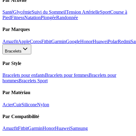
Par Activité
Santé
Glycémie
Suivi du Sommeil
Tension Artérielle
Sport
Course à
Pied
Fitness
Natation
Plongée
Randonnée
Par Marques
Amazfit
Apple
Coros
Fitbit
Garmin
Google
Honor
Huawei
Polar
Redmi
Sa
Bracelets
Par Style
Bracelets pour enfants
Bracelets pour femmes
Bracelets pour
hommes
Bracelets Sport
Par Matériau
Acier
Cuir
Silicone
Nylon
Par Compatibilité
Amazfit
Fitbit
Garmin
Honor
Huawei
Samsung