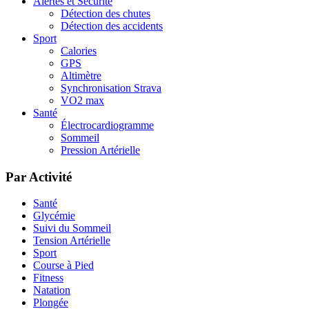
Alertes et Sécurité
Détection des chutes
Détection des accidents
Sport
Calories
GPS
Altimètre
Synchronisation Strava
VO2 max
Santé
Électrocardiogramme
Sommeil
Pression Artérielle
Par Activité
Santé
Glycémie
Suivi du Sommeil
Tension Artérielle
Sport
Course à Pied
Fitness
Natation
Plongée