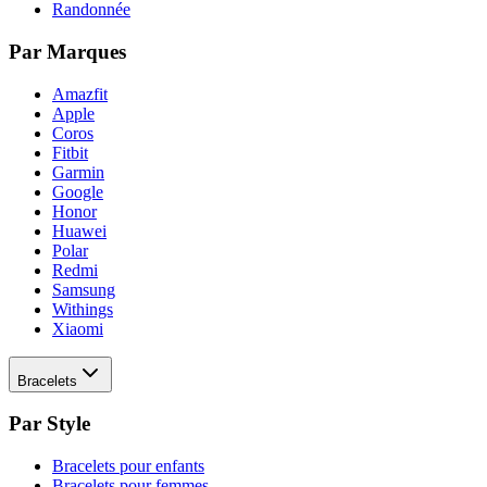
Randonnée
Par Marques
Amazfit
Apple
Coros
Fitbit
Garmin
Google
Honor
Huawei
Polar
Redmi
Samsung
Withings
Xiaomi
Bracelets
Par Style
Bracelets pour enfants
Bracelets pour femmes