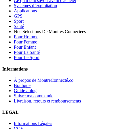
Ce qu'il faut savoir avant d'acheter
Systèmes d’exploitation
Applications
GPS
Sport
Santé
Nos Sélections De Montres Connectées
Pour Homme
Pour Femme
Pour Enfant
Pour La Santé
Pour Le Sport
Informations
À propos de MontreConnecté.co
Boutique
Guide / blog
Suivre ma commande
Livraison, retours et remboursements
LÉGAL
Informations Légales
CGV