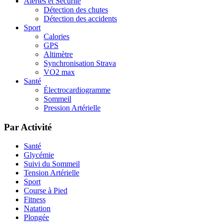
Alertes et Sécurité
Détection des chutes
Détection des accidents
Sport
Calories
GPS
Altimètre
Synchronisation Strava
VO2 max
Santé
Électrocardiogramme
Sommeil
Pression Artérielle
Par Activité
Santé
Glycémie
Suivi du Sommeil
Tension Artérielle
Sport
Course à Pied
Fitness
Natation
Plongée