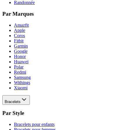
Randonnée
Par Marques
Amazfit
Apple
Coros
Fitbit
Garmin
Google
Honor
Huawei
Polar
Redmi
Samsung
Withings
Xiaomi
Bracelets
Par Style
Bracelets pour enfants
Bracelets pour femmes