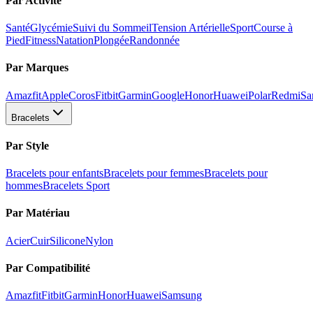
Par Activité
Santé
Glycémie
Suivi du Sommeil
Tension Artérielle
Sport
Course à
Pied
Fitness
Natation
Plongée
Randonnée
Par Marques
Amazfit
Apple
Coros
Fitbit
Garmin
Google
Honor
Huawei
Polar
Redmi
Sa
Bracelets
Par Style
Bracelets pour enfants
Bracelets pour femmes
Bracelets pour
hommes
Bracelets Sport
Par Matériau
Acier
Cuir
Silicone
Nylon
Par Compatibilité
Amazfit
Fitbit
Garmin
Honor
Huawei
Samsung