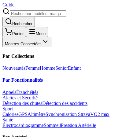
Guide
Rechercher
Panier
Menu
Montres Connectées
Par Collections
Nouveautés
Femme
Homme
Senior
Enfant
Par Fonctionnalités
Appels
Étanchéités
Alertes et Sécurité
Détection des chutes
Détection des accidents
Sport
Calories
GPS
Altimètre
Synchronisation Strava
VO2 max
Santé
Électrocardiogramme
Sommeil
Pression Artérielle