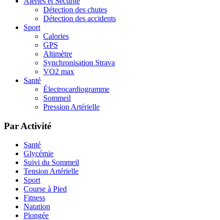
Alertes et Sécurité
Détection des chutes
Détection des accidents
Sport
Calories
GPS
Altimètre
Synchronisation Strava
VO2 max
Santé
Électrocardiogramme
Sommeil
Pression Artérielle
Par Activité
Santé
Glycémie
Suivi du Sommeil
Tension Artérielle
Sport
Course à Pied
Fitness
Natation
Plongée