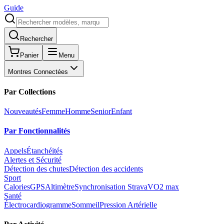
Guide
Rechercher
Panier
Menu
Montres Connectées
Par Collections
Nouveautés
Femme
Homme
Senior
Enfant
Par Fonctionnalités
Appels
Étanchéités
Alertes et Sécurité
Détection des chutes
Détection des accidents
Sport
Calories
GPS
Altimètre
Synchronisation Strava
VO2 max
Santé
Électrocardiogramme
Sommeil
Pression Artérielle