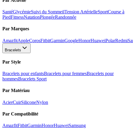
Par Activité
Santé
Glycémie
Suivi du Sommeil
Tension Artérielle
Sport
Course à
Pied
Fitness
Natation
Plongée
Randonnée
Par Marques
Amazfit
Apple
Coros
Fitbit
Garmin
Google
Honor
Huawei
Polar
Redmi
Sa
Bracelets
Par Style
Bracelets pour enfants
Bracelets pour femmes
Bracelets pour
hommes
Bracelets Sport
Par Matériau
Acier
Cuir
Silicone
Nylon
Par Compatibilité
Amazfit
Fitbit
Garmin
Honor
Huawei
Samsung