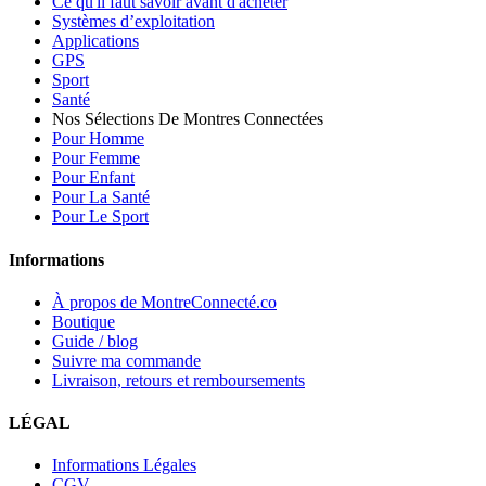
Ce qu'il faut savoir avant d'acheter
Systèmes d’exploitation
Applications
GPS
Sport
Santé
Nos Sélections De Montres Connectées
Pour Homme
Pour Femme
Pour Enfant
Pour La Santé
Pour Le Sport
Informations
À propos de MontreConnecté.co
Boutique
Guide / blog
Suivre ma commande
Livraison, retours et remboursements
LÉGAL
Informations Légales
CGV