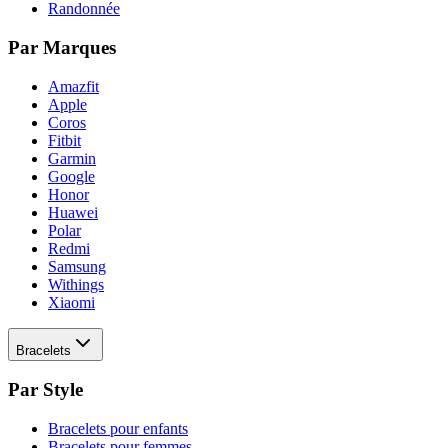
Randonnée
Par Marques
Amazfit
Apple
Coros
Fitbit
Garmin
Google
Honor
Huawei
Polar
Redmi
Samsung
Withings
Xiaomi
Bracelets
Par Style
Bracelets pour enfants
Bracelets pour femmes