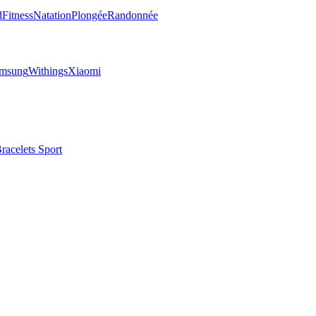
d
Fitness
Natation
Plongée
Randonnée
msung
Withings
Xiaomi
racelets Sport