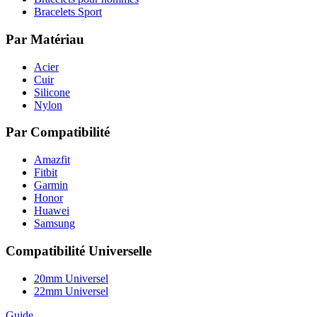
Bracelets Sport
Par Matériau
Acier
Cuir
Silicone
Nylon
Par Compatibilité
Amazfit
Fitbit
Garmin
Honor
Huawei
Samsung
Compatibilité Universelle
20mm Universel
22mm Universel
Guide