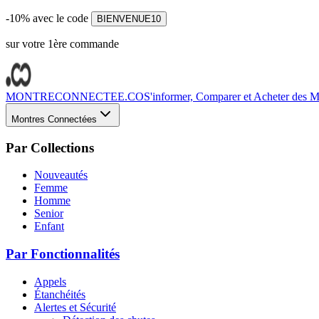
-10% avec le code
BIENVENUE10
sur votre 1ère commande
MONTRECONNECTEE.CO
S'informer, Comparer et Acheter des Mo
Montres Connectées
Par Collections
Nouveautés
Femme
Homme
Senior
Enfant
Par Fonctionnalités
Appels
Étanchéités
Alertes et Sécurité