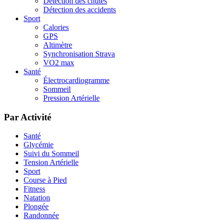
Détection des chutes
Détection des accidents
Sport
Calories
GPS
Altimètre
Synchronisation Strava
VO2 max
Santé
Électrocardiogramme
Sommeil
Pression Artérielle
Par Activité
Santé
Glycémie
Suivi du Sommeil
Tension Artérielle
Sport
Course à Pied
Fitness
Natation
Plongée
Randonnée