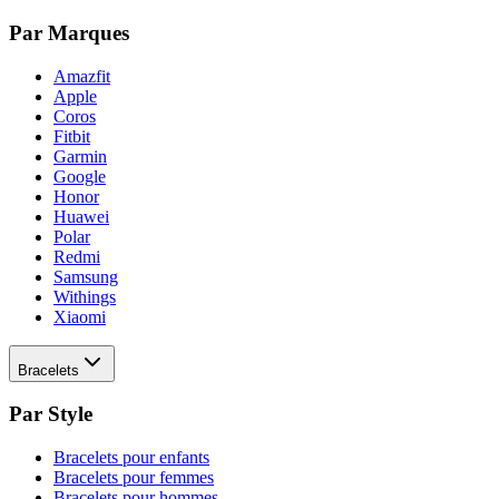
Par Marques
Amazfit
Apple
Coros
Fitbit
Garmin
Google
Honor
Huawei
Polar
Redmi
Samsung
Withings
Xiaomi
Bracelets
Par Style
Bracelets pour enfants
Bracelets pour femmes
Bracelets pour hommes