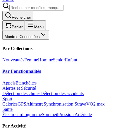
Rechercher
Panier
Menu
Montres Connectées
Par Collections
Nouveautés
Femme
Homme
Senior
Enfant
Par Fonctionnalités
Appels
Étanchéités
Alertes et Sécurité
Détection des chutes
Détection des accidents
Sport
Calories
GPS
Altimètre
Synchronisation Strava
VO2 max
Santé
Électrocardiogramme
Sommeil
Pression Artérielle
Par Activité