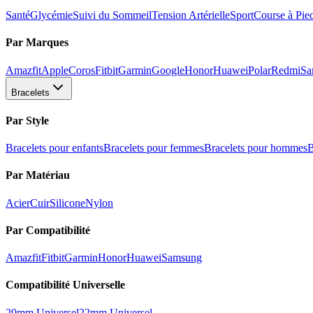
Santé
Glycémie
Suivi du Sommeil
Tension Artérielle
Sport
Course à Pie
Par Marques
Amazfit
Apple
Coros
Fitbit
Garmin
Google
Honor
Huawei
Polar
Redmi
Sa
Bracelets
Par Style
Bracelets pour enfants
Bracelets pour femmes
Bracelets pour hommes
B
Par Matériau
Acier
Cuir
Silicone
Nylon
Par Compatibilité
Amazfit
Fitbit
Garmin
Honor
Huawei
Samsung
Compatibilité Universelle
20mm Universel
22mm Universel