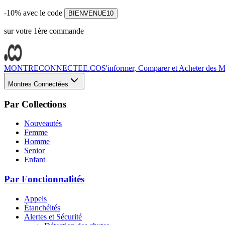
-10% avec le code
BIENVENUE10
sur votre 1ère commande
MONTRECONNECTEE.CO
S'informer, Comparer et Acheter des Mo
Montres Connectées
Par Collections
Nouveautés
Femme
Homme
Senior
Enfant
Par Fonctionnalités
Appels
Étanchéités
Alertes et Sécurité