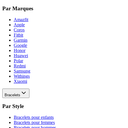
Par Marques
Amazfit
Apple
Coros
Fitbit
Garmin
Google
Honor
Huawei
Polar
Redmi
Samsung
Withings
Xiaomi
Bracelets
Par Style
Bracelets pour enfants
Bracelets pour femmes
Bracelets pour hommes