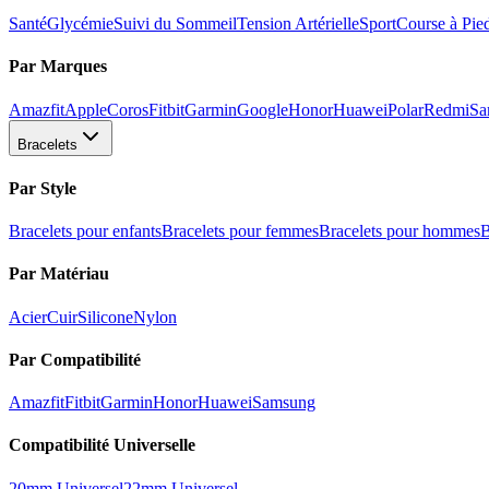
Santé
Glycémie
Suivi du Sommeil
Tension Artérielle
Sport
Course à Pie
Par Marques
Amazfit
Apple
Coros
Fitbit
Garmin
Google
Honor
Huawei
Polar
Redmi
Sa
Bracelets
Par Style
Bracelets pour enfants
Bracelets pour femmes
Bracelets pour hommes
B
Par Matériau
Acier
Cuir
Silicone
Nylon
Par Compatibilité
Amazfit
Fitbit
Garmin
Honor
Huawei
Samsung
Compatibilité Universelle
20mm Universel
22mm Universel