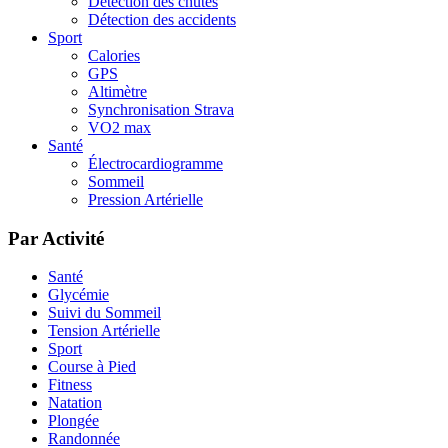
Détection des chutes
Détection des accidents
Sport
Calories
GPS
Altimètre
Synchronisation Strava
VO2 max
Santé
Électrocardiogramme
Sommeil
Pression Artérielle
Par Activité
Santé
Glycémie
Suivi du Sommeil
Tension Artérielle
Sport
Course à Pied
Fitness
Natation
Plongée
Randonnée