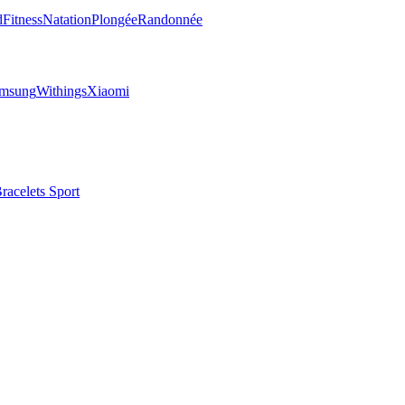
d
Fitness
Natation
Plongée
Randonnée
msung
Withings
Xiaomi
racelets Sport