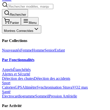
Rechercher
Panier
Menu
Montres Connectées
Par Collections
Nouveautés
Femme
Homme
Senior
Enfant
Par Fonctionnalités
Appels
Étanchéités
Alertes et Sécurité
Détection des chutes
Détection des accidents
Sport
Calories
GPS
Altimètre
Synchronisation Strava
VO2 max
Santé
Électrocardiogramme
Sommeil
Pression Artérielle
Par Activité