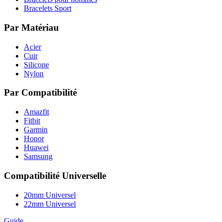
Bracelets Sport
Par Matériau
Acier
Cuir
Silicone
Nylon
Par Compatibilité
Amazfit
Fitbit
Garmin
Honor
Huawei
Samsung
Compatibilité Universelle
20mm Universel
22mm Universel
Guide