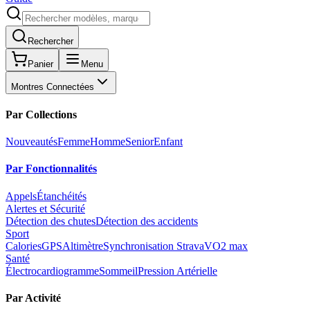
Rechercher
Panier
Menu
Montres Connectées
Par Collections
Nouveautés
Femme
Homme
Senior
Enfant
Par Fonctionnalités
Appels
Étanchéités
Alertes et Sécurité
Détection des chutes
Détection des accidents
Sport
Calories
GPS
Altimètre
Synchronisation Strava
VO2 max
Santé
Électrocardiogramme
Sommeil
Pression Artérielle
Par Activité