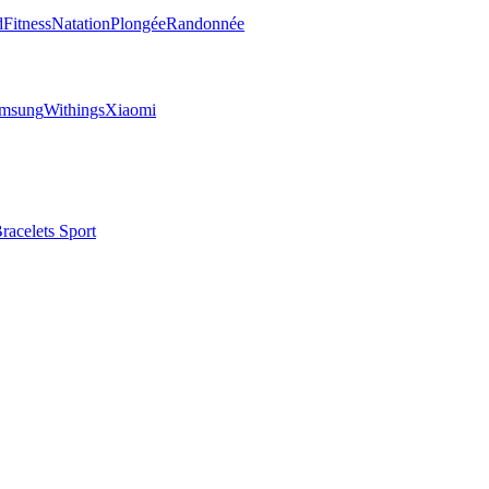
d
Fitness
Natation
Plongée
Randonnée
msung
Withings
Xiaomi
racelets Sport