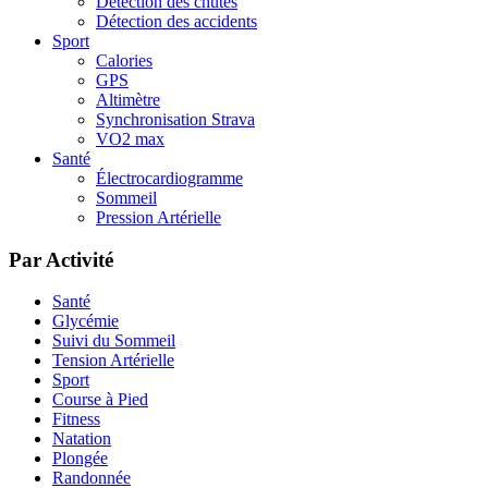
Détection des chutes
Détection des accidents
Sport
Calories
GPS
Altimètre
Synchronisation Strava
VO2 max
Santé
Électrocardiogramme
Sommeil
Pression Artérielle
Par Activité
Santé
Glycémie
Suivi du Sommeil
Tension Artérielle
Sport
Course à Pied
Fitness
Natation
Plongée
Randonnée