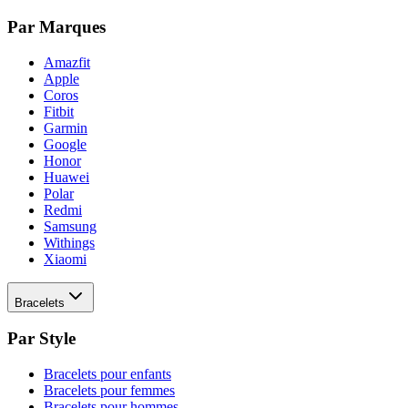
Par Marques
Amazfit
Apple
Coros
Fitbit
Garmin
Google
Honor
Huawei
Polar
Redmi
Samsung
Withings
Xiaomi
Bracelets
Par Style
Bracelets pour enfants
Bracelets pour femmes
Bracelets pour hommes