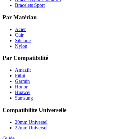
Bracelets Sport
Par Matériau
Acier
Cuir
Silicone
Nylon
Par Compatibilité
Amazfit
Fitbit
Garmin
Honor
Huawei
Samsung
Compatibilité Universelle
20mm Universel
22mm Universel
Guide