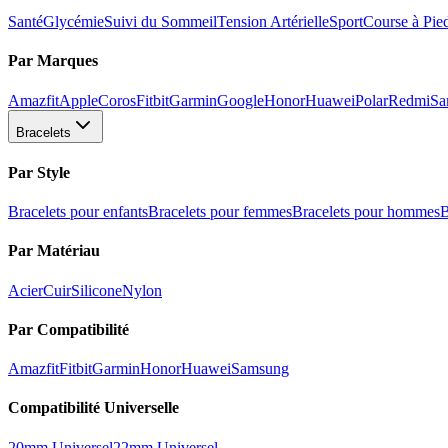
Santé
Glycémie
Suivi du Sommeil
Tension Artérielle
Sport
Course à Pie
Par Marques
Amazfit
Apple
Coros
Fitbit
Garmin
Google
Honor
Huawei
Polar
Redmi
Sa
Bracelets
Par Style
Bracelets pour enfants
Bracelets pour femmes
Bracelets pour hommes
B
Par Matériau
Acier
Cuir
Silicone
Nylon
Par Compatibilité
Amazfit
Fitbit
Garmin
Honor
Huawei
Samsung
Compatibilité Universelle
20mm Universel
22mm Universel