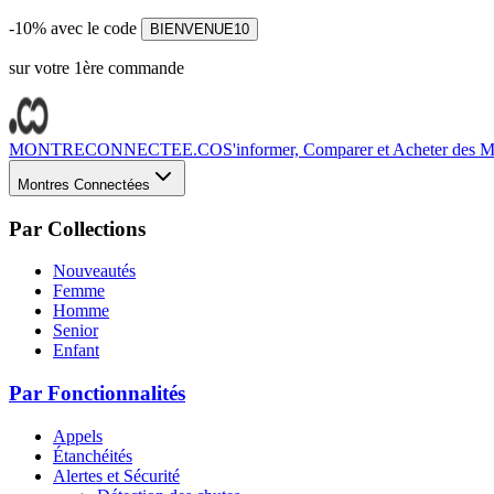
-10% avec le code
BIENVENUE10
sur votre 1ère commande
MONTRECONNECTEE.CO
S'informer, Comparer et Acheter des Mo
Montres Connectées
Par Collections
Nouveautés
Femme
Homme
Senior
Enfant
Par Fonctionnalités
Appels
Étanchéités
Alertes et Sécurité