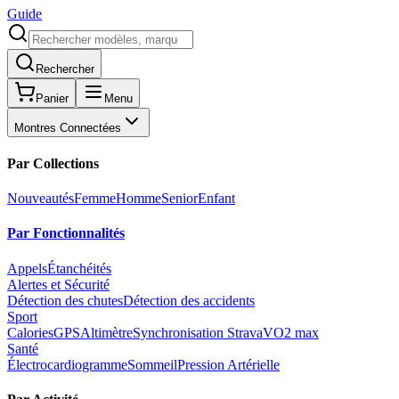
Guide
Rechercher
Panier
Menu
Montres Connectées
Par Collections
Nouveautés
Femme
Homme
Senior
Enfant
Par Fonctionnalités
Appels
Étanchéités
Alertes et Sécurité
Détection des chutes
Détection des accidents
Sport
Calories
GPS
Altimètre
Synchronisation Strava
VO2 max
Santé
Électrocardiogramme
Sommeil
Pression Artérielle