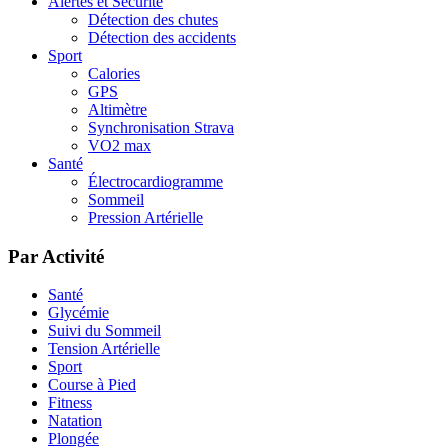
Alertes et Sécurité
Détection des chutes
Détection des accidents
Sport
Calories
GPS
Altimètre
Synchronisation Strava
VO2 max
Santé
Électrocardiogramme
Sommeil
Pression Artérielle
Par Activité
Santé
Glycémie
Suivi du Sommeil
Tension Artérielle
Sport
Course à Pied
Fitness
Natation
Plongée