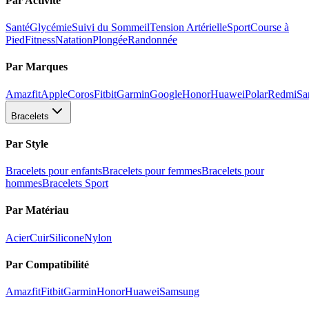
Par Activité
Santé
Glycémie
Suivi du Sommeil
Tension Artérielle
Sport
Course à
Pied
Fitness
Natation
Plongée
Randonnée
Par Marques
Amazfit
Apple
Coros
Fitbit
Garmin
Google
Honor
Huawei
Polar
Redmi
Sa
Bracelets
Par Style
Bracelets pour enfants
Bracelets pour femmes
Bracelets pour
hommes
Bracelets Sport
Par Matériau
Acier
Cuir
Silicone
Nylon
Par Compatibilité
Amazfit
Fitbit
Garmin
Honor
Huawei
Samsung