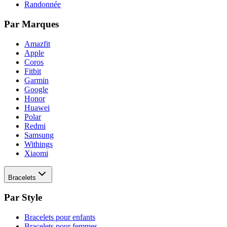
Randonnée
Par Marques
Amazfit
Apple
Coros
Fitbit
Garmin
Google
Honor
Huawei
Polar
Redmi
Samsung
Withings
Xiaomi
Bracelets
Par Style
Bracelets pour enfants
Bracelets pour femmes