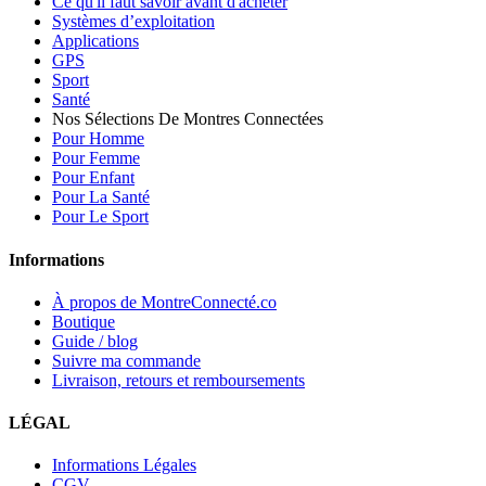
Ce qu'il faut savoir avant d'acheter
Systèmes d’exploitation
Applications
GPS
Sport
Santé
Nos Sélections De Montres Connectées
Pour Homme
Pour Femme
Pour Enfant
Pour La Santé
Pour Le Sport
Informations
À propos de MontreConnecté.co
Boutique
Guide / blog
Suivre ma commande
Livraison, retours et remboursements
LÉGAL
Informations Légales
CGV