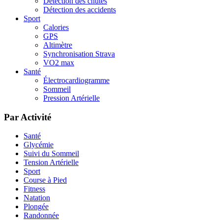
Détection des chutes
Détection des accidents
Sport
Calories
GPS
Altimètre
Synchronisation Strava
VO2 max
Santé
Électrocardiogramme
Sommeil
Pression Artérielle
Par Activité
Santé
Glycémie
Suivi du Sommeil
Tension Artérielle
Sport
Course à Pied
Fitness
Natation
Plongée
Randonnée