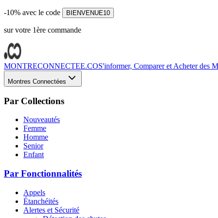
-10% avec le code
BIENVENUE10
sur votre 1ère commande
MONTRECONNECTEE.CO
S'informer, Comparer et Acheter des Mo
Montres Connectées
Par Collections
Nouveautés
Femme
Homme
Senior
Enfant
Par Fonctionnalités
Appels
Étanchéités
Alertes et Sécurité