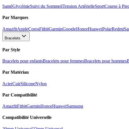
Santé
Glycémie
Suivi du Sommeil
Tension Artérielle
Sport
Course à Pie
Par Marques
Amazfit
Apple
Coros
Fitbit
Garmin
Google
Honor
Huawei
Polar
Redmi
Sa
Bracelets
Par Style
Bracelets pour enfants
Bracelets pour femmes
Bracelets pour hommes
B
Par Matériau
Acier
Cuir
Silicone
Nylon
Par Compatibilité
Amazfit
Fitbit
Garmin
Honor
Huawei
Samsung
Compatibilité Universelle
20mm Universel
22mm Universel