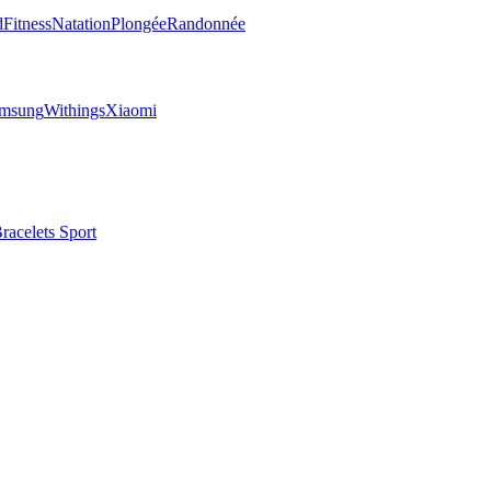
d
Fitness
Natation
Plongée
Randonnée
msung
Withings
Xiaomi
racelets Sport