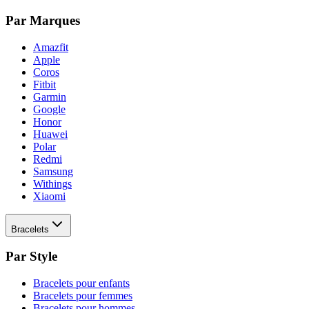
Par Marques
Amazfit
Apple
Coros
Fitbit
Garmin
Google
Honor
Huawei
Polar
Redmi
Samsung
Withings
Xiaomi
Bracelets
Par Style
Bracelets pour enfants
Bracelets pour femmes
Bracelets pour hommes