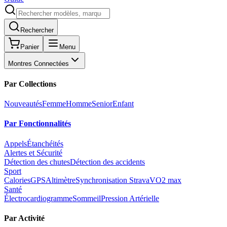
Rechercher
Panier
Menu
Montres Connectées
Par Collections
Nouveautés
Femme
Homme
Senior
Enfant
Par Fonctionnalités
Appels
Étanchéités
Alertes et Sécurité
Détection des chutes
Détection des accidents
Sport
Calories
GPS
Altimètre
Synchronisation Strava
VO2 max
Santé
Électrocardiogramme
Sommeil
Pression Artérielle
Par Activité