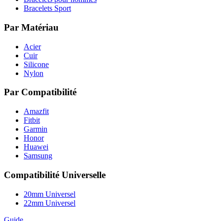
Bracelets Sport
Par Matériau
Acier
Cuir
Silicone
Nylon
Par Compatibilité
Amazfit
Fitbit
Garmin
Honor
Huawei
Samsung
Compatibilité Universelle
20mm Universel
22mm Universel
Guide