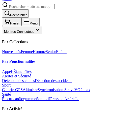
Rechercher
Panier
Menu
Montres Connectées
Par Collections
Nouveautés
Femme
Homme
Senior
Enfant
Par Fonctionnalités
Appels
Étanchéités
Alertes et Sécurité
Détection des chutes
Détection des accidents
Sport
Calories
GPS
Altimètre
Synchronisation Strava
VO2 max
Santé
Électrocardiogramme
Sommeil
Pression Artérielle
Par Activité