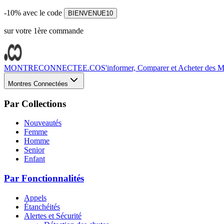
-10% avec le code
BIENVENUE10
sur votre 1ère commande
MONTRECONNECTEE.CO
S'informer, Comparer et Acheter des Mo
Montres Connectées
Par Collections
Nouveautés
Femme
Homme
Senior
Enfant
Par Fonctionnalités
Appels
Étanchéités
Alertes et Sécurité