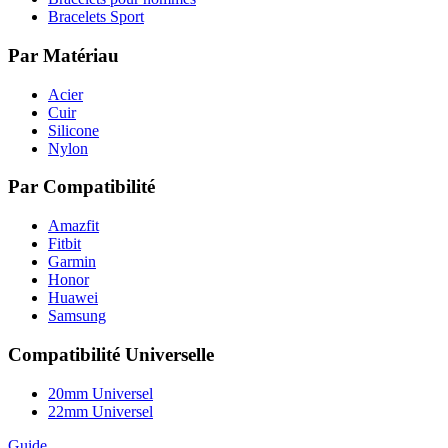
Bracelets Sport
Par Matériau
Acier
Cuir
Silicone
Nylon
Par Compatibilité
Amazfit
Fitbit
Garmin
Honor
Huawei
Samsung
Compatibilité Universelle
20mm Universel
22mm Universel
Guide