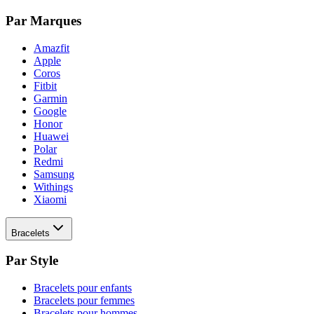
Par Marques
Amazfit
Apple
Coros
Fitbit
Garmin
Google
Honor
Huawei
Polar
Redmi
Samsung
Withings
Xiaomi
Bracelets
Par Style
Bracelets pour enfants
Bracelets pour femmes
Bracelets pour hommes