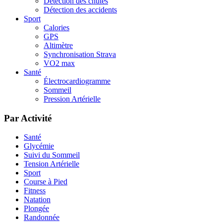
Détection des chutes
Détection des accidents
Sport
Calories
GPS
Altimètre
Synchronisation Strava
VO2 max
Santé
Électrocardiogramme
Sommeil
Pression Artérielle
Par Activité
Santé
Glycémie
Suivi du Sommeil
Tension Artérielle
Sport
Course à Pied
Fitness
Natation
Plongée
Randonnée