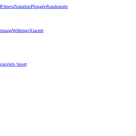
d
Fitness
Natation
Plongée
Randonnée
msung
Withings
Xiaomi
racelets Sport