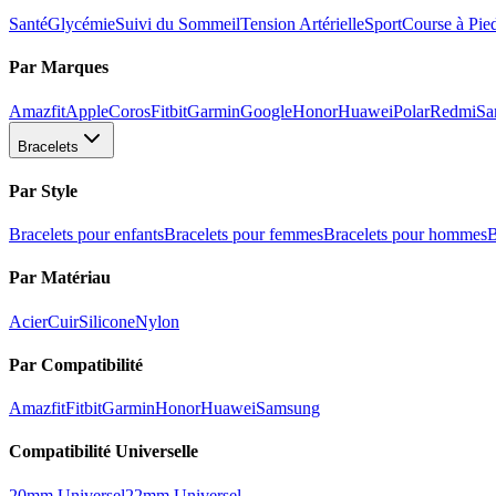
Santé
Glycémie
Suivi du Sommeil
Tension Artérielle
Sport
Course à Pie
Par Marques
Amazfit
Apple
Coros
Fitbit
Garmin
Google
Honor
Huawei
Polar
Redmi
Sa
Bracelets
Par Style
Bracelets pour enfants
Bracelets pour femmes
Bracelets pour hommes
B
Par Matériau
Acier
Cuir
Silicone
Nylon
Par Compatibilité
Amazfit
Fitbit
Garmin
Honor
Huawei
Samsung
Compatibilité Universelle
20mm Universel
22mm Universel