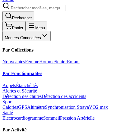
Rechercher
Panier
Menu
Montres Connectées
Par Collections
Nouveautés
Femme
Homme
Senior
Enfant
Par Fonctionnalités
Appels
Étanchéités
Alertes et Sécurité
Détection des chutes
Détection des accidents
Sport
Calories
GPS
Altimètre
Synchronisation Strava
VO2 max
Santé
Électrocardiogramme
Sommeil
Pression Artérielle
Par Activité