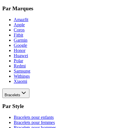
Par Marques
Amazfit
Apple
Coros
Fitbit
Garmin
Google
Honor
Huawei
Polar
Redmi
Samsung
Withings
Xiaomi
Bracelets
Par Style
Bracelets pour enfants
Bracelets pour femmes
Bracelets pour hommes