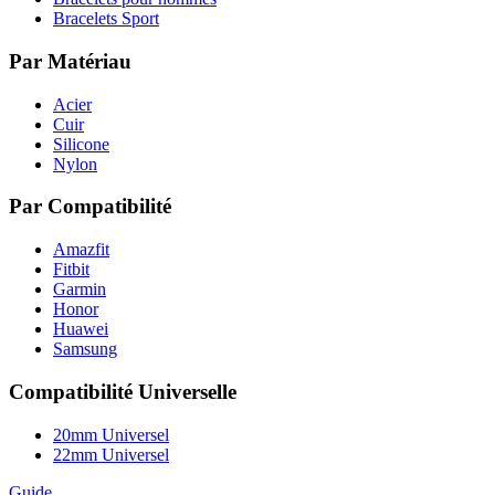
Bracelets Sport
Par Matériau
Acier
Cuir
Silicone
Nylon
Par Compatibilité
Amazfit
Fitbit
Garmin
Honor
Huawei
Samsung
Compatibilité Universelle
20mm Universel
22mm Universel
Guide