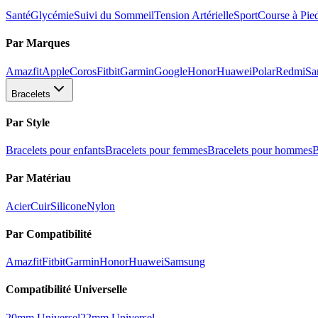
Santé
Glycémie
Suivi du Sommeil
Tension Artérielle
Sport
Course à Pie
Par Marques
Amazfit
Apple
Coros
Fitbit
Garmin
Google
Honor
Huawei
Polar
Redmi
Sa
Bracelets
Par Style
Bracelets pour enfants
Bracelets pour femmes
Bracelets pour hommes
B
Par Matériau
Acier
Cuir
Silicone
Nylon
Par Compatibilité
Amazfit
Fitbit
Garmin
Honor
Huawei
Samsung
Compatibilité Universelle
20mm Universel
22mm Universel