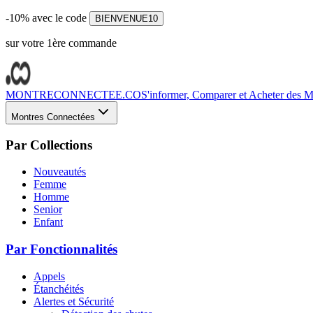
-10% avec le code
BIENVENUE10
sur votre 1ère commande
MONTRECONNECTEE.CO
S'informer, Comparer et Acheter des Mo
Montres Connectées
Par Collections
Nouveautés
Femme
Homme
Senior
Enfant
Par Fonctionnalités
Appels
Étanchéités
Alertes et Sécurité