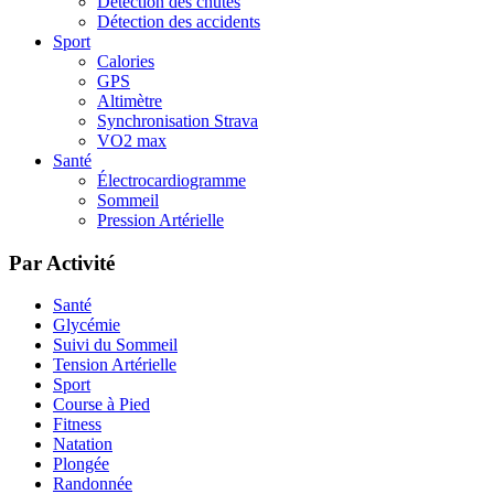
Détection des chutes
Détection des accidents
Sport
Calories
GPS
Altimètre
Synchronisation Strava
VO2 max
Santé
Électrocardiogramme
Sommeil
Pression Artérielle
Par Activité
Santé
Glycémie
Suivi du Sommeil
Tension Artérielle
Sport
Course à Pied
Fitness
Natation
Plongée
Randonnée