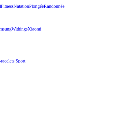
d
Fitness
Natation
Plongée
Randonnée
msung
Withings
Xiaomi
racelets Sport