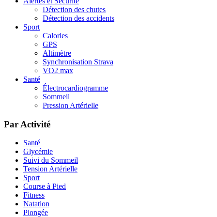
Alertes et Sécurité
Détection des chutes
Détection des accidents
Sport
Calories
GPS
Altimètre
Synchronisation Strava
VO2 max
Santé
Électrocardiogramme
Sommeil
Pression Artérielle
Par Activité
Santé
Glycémie
Suivi du Sommeil
Tension Artérielle
Sport
Course à Pied
Fitness
Natation
Plongée