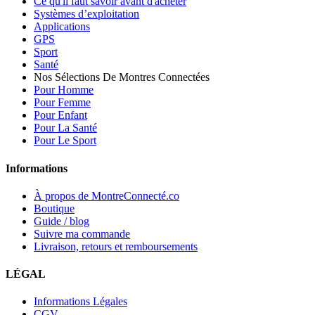
Ce qu'il faut savoir avant d'acheter
Systèmes d’exploitation
Applications
GPS
Sport
Santé
Nos Sélections De Montres Connectées
Pour Homme
Pour Femme
Pour Enfant
Pour La Santé
Pour Le Sport
Informations
À propos de MontreConnecté.co
Boutique
Guide / blog
Suivre ma commande
Livraison, retours et remboursements
LÉGAL
Informations Légales
CGV