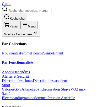
Guide
Rechercher
Panier
Menu
Montres Connectées
Par Collections
Nouveautés
Femme
Homme
Senior
Enfant
Par Fonctionnalités
Appels
Étanchéités
Alertes et Sécurité
Détection des chutes
Détection des accidents
Sport
Calories
GPS
Altimètre
Synchronisation Strava
VO2 max
Santé
Électrocardiogramme
Sommeil
Pression Artérielle