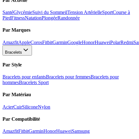
Par Activité
Santé
Glycémie
Suivi du Sommeil
Tension Artérielle
Sport
Course à
Pied
Fitness
Natation
Plongée
Randonnée
Par Marques
Amazfit
Apple
Coros
Fitbit
Garmin
Google
Honor
Huawei
Polar
Redmi
Sa
Bracelets
Par Style
Bracelets pour enfants
Bracelets pour femmes
Bracelets pour
hommes
Bracelets Sport
Par Matériau
Acier
Cuir
Silicone
Nylon
Par Compatibilité
Amazfit
Fitbit
Garmin
Honor
Huawei
Samsung