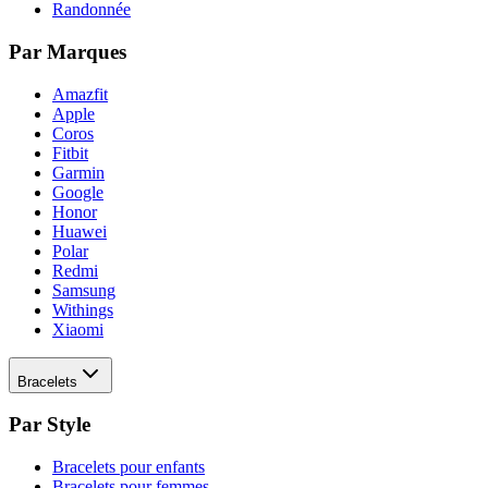
Randonnée
Par Marques
Amazfit
Apple
Coros
Fitbit
Garmin
Google
Honor
Huawei
Polar
Redmi
Samsung
Withings
Xiaomi
Bracelets
Par Style
Bracelets pour enfants
Bracelets pour femmes