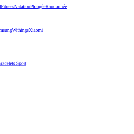
d
Fitness
Natation
Plongée
Randonnée
msung
Withings
Xiaomi
racelets Sport