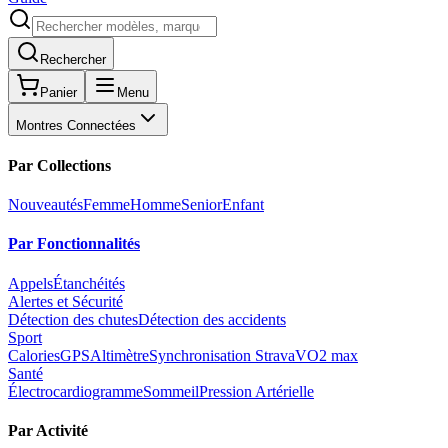
Rechercher
Panier
Menu
Montres Connectées
Par Collections
Nouveautés
Femme
Homme
Senior
Enfant
Par Fonctionnalités
Appels
Étanchéités
Alertes et Sécurité
Détection des chutes
Détection des accidents
Sport
Calories
GPS
Altimètre
Synchronisation Strava
VO2 max
Santé
Électrocardiogramme
Sommeil
Pression Artérielle
Par Activité