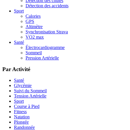
Détection des chutes
Détection des accidents
Sport
Calories
GPS
Altimètre
Synchronisation Strava
VO2 max
Santé
Électrocardiogramme
Sommeil
Pression Artérielle
Par Activité
Santé
Glycémie
Suivi du Sommeil
Tension Artérielle
Sport
Course à Pied
Fitness
Natation
Plongée
Randonnée