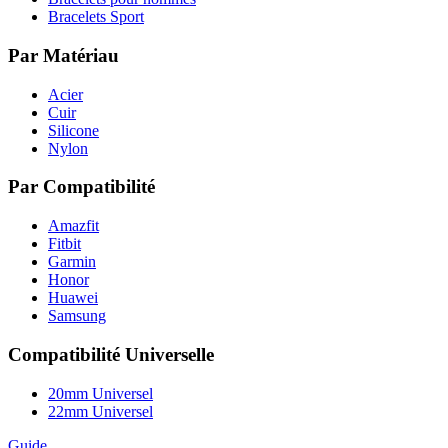
Bracelets Sport
Par Matériau
Acier
Cuir
Silicone
Nylon
Par Compatibilité
Amazfit
Fitbit
Garmin
Honor
Huawei
Samsung
Compatibilité Universelle
20mm Universel
22mm Universel
Guide