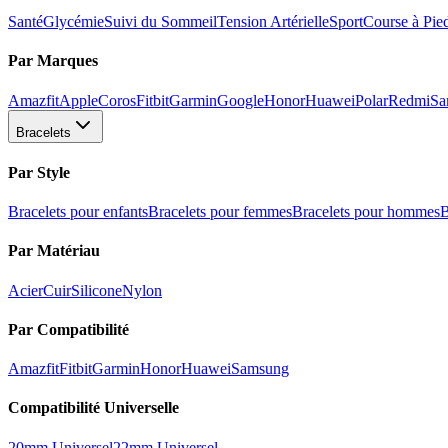
Santé
Glycémie
Suivi du Sommeil
Tension Artérielle
Sport
Course à Pie
Par Marques
Amazfit
Apple
Coros
Fitbit
Garmin
Google
Honor
Huawei
Polar
Redmi
Sa
Bracelets
Par Style
Bracelets pour enfants
Bracelets pour femmes
Bracelets pour hommes
B
Par Matériau
Acier
Cuir
Silicone
Nylon
Par Compatibilité
Amazfit
Fitbit
Garmin
Honor
Huawei
Samsung
Compatibilité Universelle
20mm Universel
22mm Universel