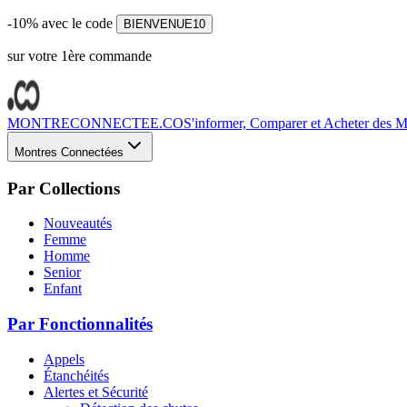
-10% avec le code
BIENVENUE10
sur votre 1ère commande
MONTRECONNECTEE.CO
S'informer, Comparer et Acheter des Mo
Montres Connectées
Par Collections
Nouveautés
Femme
Homme
Senior
Enfant
Par Fonctionnalités
Appels
Étanchéités
Alertes et Sécurité