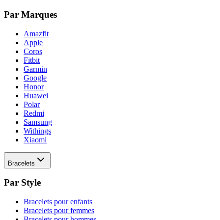
Par Marques
Amazfit
Apple
Coros
Fitbit
Garmin
Google
Honor
Huawei
Polar
Redmi
Samsung
Withings
Xiaomi
Bracelets
Par Style
Bracelets pour enfants
Bracelets pour femmes
Bracelets pour hommes