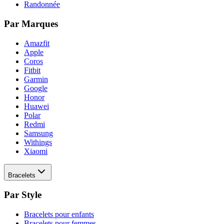
Randonnée
Par Marques
Amazfit
Apple
Coros
Fitbit
Garmin
Google
Honor
Huawei
Polar
Redmi
Samsung
Withings
Xiaomi
Bracelets
Par Style
Bracelets pour enfants
Bracelets pour femmes