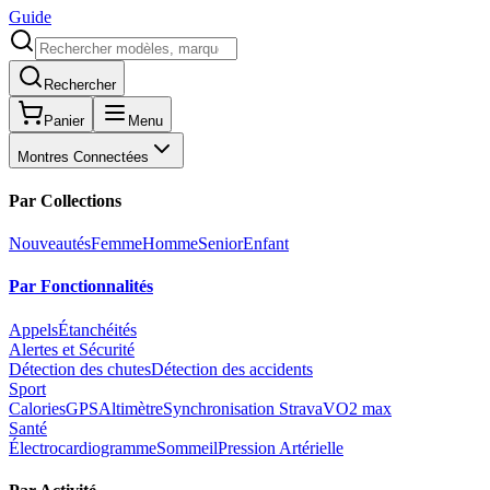
Guide
Rechercher
Panier
Menu
Montres Connectées
Par Collections
Nouveautés
Femme
Homme
Senior
Enfant
Par Fonctionnalités
Appels
Étanchéités
Alertes et Sécurité
Détection des chutes
Détection des accidents
Sport
Calories
GPS
Altimètre
Synchronisation Strava
VO2 max
Santé
Électrocardiogramme
Sommeil
Pression Artérielle