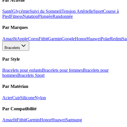
Par Activité
Santé
Glycémie
Suivi du Sommeil
Tension Artérielle
Sport
Course à
Pied
Fitness
Natation
Plongée
Randonnée
Par Marques
Amazfit
Apple
Coros
Fitbit
Garmin
Google
Honor
Huawei
Polar
Redmi
Sa
Bracelets
Par Style
Bracelets pour enfants
Bracelets pour femmes
Bracelets pour
hommes
Bracelets Sport
Par Matériau
Acier
Cuir
Silicone
Nylon
Par Compatibilité
Amazfit
Fitbit
Garmin
Honor
Huawei
Samsung