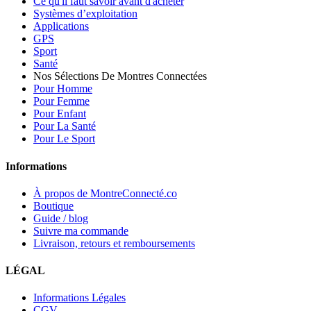
Ce qu'il faut savoir avant d'acheter
Systèmes d’exploitation
Applications
GPS
Sport
Santé
Nos Sélections De Montres Connectées
Pour Homme
Pour Femme
Pour Enfant
Pour La Santé
Pour Le Sport
Informations
À propos de MontreConnecté.co
Boutique
Guide / blog
Suivre ma commande
Livraison, retours et remboursements
LÉGAL
Informations Légales
CGV