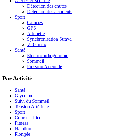
Alertes et Sécurité
Détection des chutes
Détection des accidents
Sport
Calories
GPS
Altimètre
Synchronisation Strava
VO2 max
Santé
Électrocardiogramme
Sommeil
Pression Artérielle
Par Activité
Santé
Glycémie
Suivi du Sommeil
Tension Artérielle
Sport
Course à Pied
Fitness
Natation
Plongée