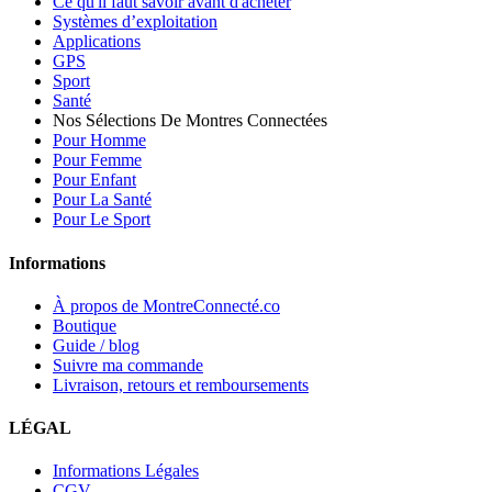
Ce qu'il faut savoir avant d'acheter
Systèmes d’exploitation
Applications
GPS
Sport
Santé
Nos Sélections De Montres Connectées
Pour Homme
Pour Femme
Pour Enfant
Pour La Santé
Pour Le Sport
Informations
À propos de MontreConnecté.co
Boutique
Guide / blog
Suivre ma commande
Livraison, retours et remboursements
LÉGAL
Informations Légales
CGV