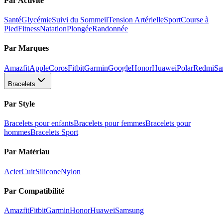
Par Activité
Santé
Glycémie
Suivi du Sommeil
Tension Artérielle
Sport
Course à
Pied
Fitness
Natation
Plongée
Randonnée
Par Marques
Amazfit
Apple
Coros
Fitbit
Garmin
Google
Honor
Huawei
Polar
Redmi
Sa
Bracelets
Par Style
Bracelets pour enfants
Bracelets pour femmes
Bracelets pour
hommes
Bracelets Sport
Par Matériau
Acier
Cuir
Silicone
Nylon
Par Compatibilité
Amazfit
Fitbit
Garmin
Honor
Huawei
Samsung