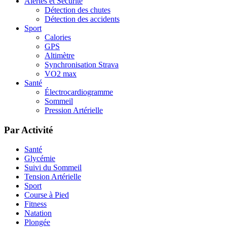
Alertes et Sécurité
Détection des chutes
Détection des accidents
Sport
Calories
GPS
Altimètre
Synchronisation Strava
VO2 max
Santé
Électrocardiogramme
Sommeil
Pression Artérielle
Par Activité
Santé
Glycémie
Suivi du Sommeil
Tension Artérielle
Sport
Course à Pied
Fitness
Natation
Plongée