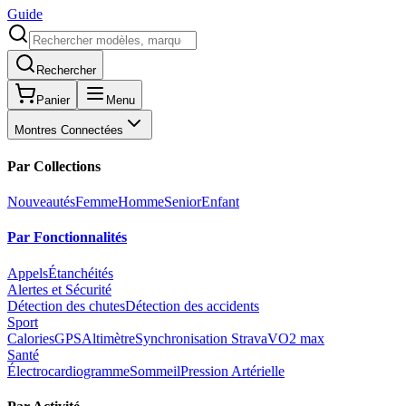
Guide
Rechercher
Panier
Menu
Montres Connectées
Par Collections
Nouveautés
Femme
Homme
Senior
Enfant
Par Fonctionnalités
Appels
Étanchéités
Alertes et Sécurité
Détection des chutes
Détection des accidents
Sport
Calories
GPS
Altimètre
Synchronisation Strava
VO2 max
Santé
Électrocardiogramme
Sommeil
Pression Artérielle