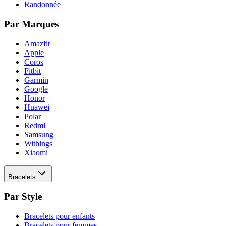
Randonnée
Par Marques
Amazfit
Apple
Coros
Fitbit
Garmin
Google
Honor
Huawei
Polar
Redmi
Samsung
Withings
Xiaomi
Bracelets
Par Style
Bracelets pour enfants
Bracelets pour femmes