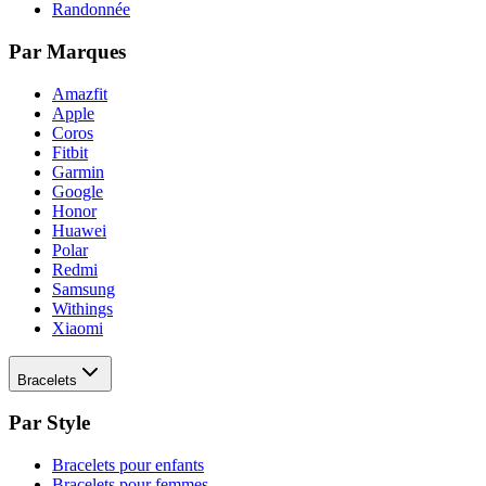
Randonnée
Par Marques
Amazfit
Apple
Coros
Fitbit
Garmin
Google
Honor
Huawei
Polar
Redmi
Samsung
Withings
Xiaomi
Bracelets
Par Style
Bracelets pour enfants
Bracelets pour femmes