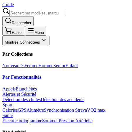
Guide
Rechercher
Panier
Menu
Montres Connectées
Par Collections
Nouveautés
Femme
Homme
Senior
Enfant
Par Fonctionnalités
Appels
Étanchéités
Alertes et Sécurité
Détection des chutes
Détection des accidents
Sport
Calories
GPS
Altimètre
Synchronisation Strava
VO2 max
Santé
Électrocardiogramme
Sommeil
Pression Artérielle