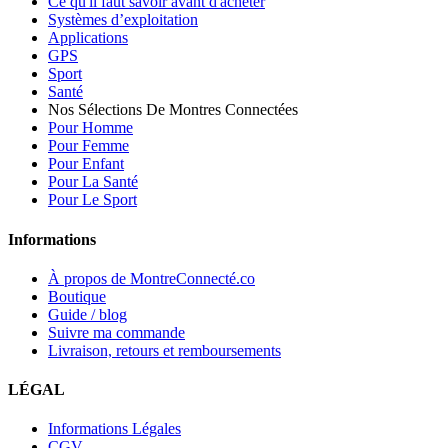
Ce qu'il faut savoir avant d'acheter
Systèmes d’exploitation
Applications
GPS
Sport
Santé
Nos Sélections De Montres Connectées
Pour Homme
Pour Femme
Pour Enfant
Pour La Santé
Pour Le Sport
Informations
À propos de MontreConnecté.co
Boutique
Guide / blog
Suivre ma commande
Livraison, retours et remboursements
LÉGAL
Informations Légales
CGV