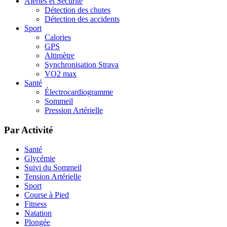
Alertes et Sécurité
Détection des chutes
Détection des accidents
Sport
Calories
GPS
Altimètre
Synchronisation Strava
VO2 max
Santé
Électrocardiogramme
Sommeil
Pression Artérielle
Par Activité
Santé
Glycémie
Suivi du Sommeil
Tension Artérielle
Sport
Course à Pied
Fitness
Natation
Plongée