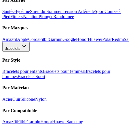
Par Activité
Santé
Glycémie
Suivi du Sommeil
Tension Artérielle
Sport
Course à
Pied
Fitness
Natation
Plongée
Randonnée
Par Marques
Amazfit
Apple
Coros
Fitbit
Garmin
Google
Honor
Huawei
Polar
Redmi
Sa
Bracelets
Par Style
Bracelets pour enfants
Bracelets pour femmes
Bracelets pour
hommes
Bracelets Sport
Par Matériau
Acier
Cuir
Silicone
Nylon
Par Compatibilité
Amazfit
Fitbit
Garmin
Honor
Huawei
Samsung