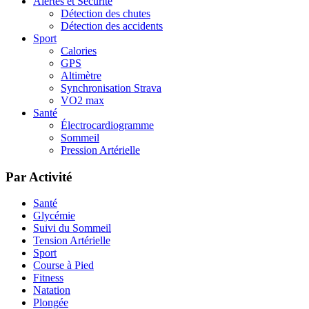
Alertes et Sécurité
Détection des chutes
Détection des accidents
Sport
Calories
GPS
Altimètre
Synchronisation Strava
VO2 max
Santé
Électrocardiogramme
Sommeil
Pression Artérielle
Par Activité
Santé
Glycémie
Suivi du Sommeil
Tension Artérielle
Sport
Course à Pied
Fitness
Natation
Plongée