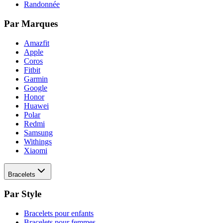
Randonnée
Par Marques
Amazfit
Apple
Coros
Fitbit
Garmin
Google
Honor
Huawei
Polar
Redmi
Samsung
Withings
Xiaomi
Bracelets
Par Style
Bracelets pour enfants
Bracelets pour femmes