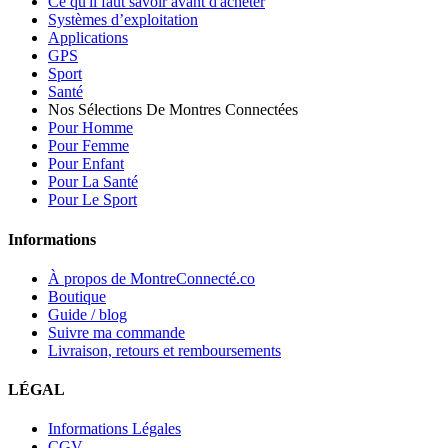
Ce qu'il faut savoir avant d'acheter
Systèmes d’exploitation
Applications
GPS
Sport
Santé
Nos Sélections De Montres Connectées
Pour Homme
Pour Femme
Pour Enfant
Pour La Santé
Pour Le Sport
Informations
À propos de MontreConnecté.co
Boutique
Guide / blog
Suivre ma commande
Livraison, retours et remboursements
LÉGAL
Informations Légales
CGV