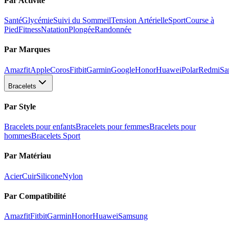
Par Activité
Santé
Glycémie
Suivi du Sommeil
Tension Artérielle
Sport
Course à
Pied
Fitness
Natation
Plongée
Randonnée
Par Marques
Amazfit
Apple
Coros
Fitbit
Garmin
Google
Honor
Huawei
Polar
Redmi
Sa
Bracelets
Par Style
Bracelets pour enfants
Bracelets pour femmes
Bracelets pour
hommes
Bracelets Sport
Par Matériau
Acier
Cuir
Silicone
Nylon
Par Compatibilité
Amazfit
Fitbit
Garmin
Honor
Huawei
Samsung