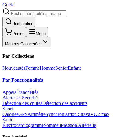
Guide
Rechercher
Panier
Menu
Montres Connectées
Par Collections
Nouveautés
Femme
Homme
Senior
Enfant
Par Fonctionnalités
Appels
Étanchéités
Alertes et Sécurité
Détection des chutes
Détection des accidents
Sport
Calories
GPS
Altimètre
Synchronisation Strava
VO2 max
Santé
Électrocardiogramme
Sommeil
Pression Artérielle