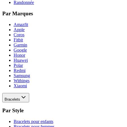
Randonnée
Par Marques
Amazfit
Apple
Coros
Fitbit
Garmin
Google
Honor
Huawei
Polar
Redmi
Samsung
Withings
Xiaomi
Bracelets
Par Style
Bracelets pour enfants
Bracelets pour femmes