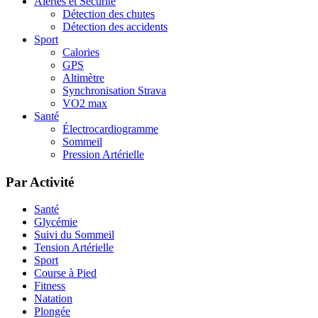
Alertes et Sécurité
Détection des chutes
Détection des accidents
Sport
Calories
GPS
Altimètre
Synchronisation Strava
VO2 max
Santé
Électrocardiogramme
Sommeil
Pression Artérielle
Par Activité
Santé
Glycémie
Suivi du Sommeil
Tension Artérielle
Sport
Course à Pied
Fitness
Natation
Plongée