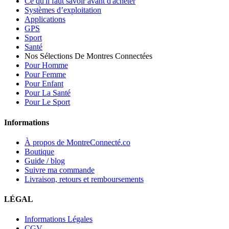
Ce qu'il faut savoir avant d'acheter
Systèmes d’exploitation
Applications
GPS
Sport
Santé
Nos Sélections De Montres Connectées
Pour Homme
Pour Femme
Pour Enfant
Pour La Santé
Pour Le Sport
Informations
À propos de MontreConnecté.co
Boutique
Guide / blog
Suivre ma commande
Livraison, retours et remboursements
LÉGAL
Informations Légales
CGV