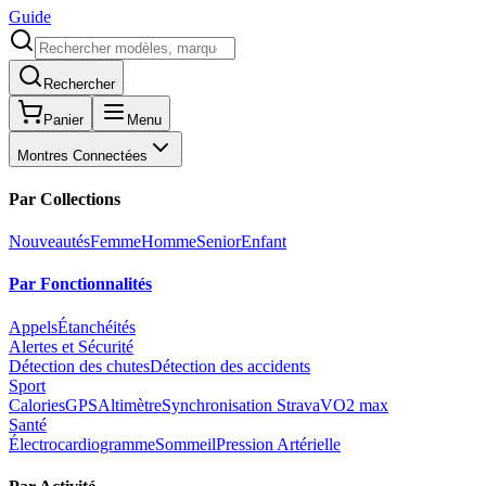
Guide
Rechercher
Panier
Menu
Montres Connectées
Par Collections
Nouveautés
Femme
Homme
Senior
Enfant
Par Fonctionnalités
Appels
Étanchéités
Alertes et Sécurité
Détection des chutes
Détection des accidents
Sport
Calories
GPS
Altimètre
Synchronisation Strava
VO2 max
Santé
Électrocardiogramme
Sommeil
Pression Artérielle