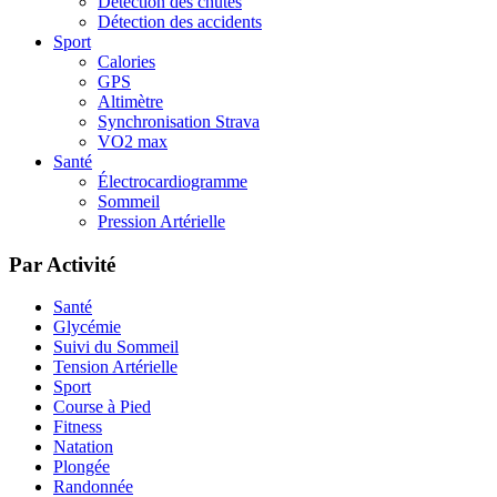
Détection des chutes
Détection des accidents
Sport
Calories
GPS
Altimètre
Synchronisation Strava
VO2 max
Santé
Électrocardiogramme
Sommeil
Pression Artérielle
Par Activité
Santé
Glycémie
Suivi du Sommeil
Tension Artérielle
Sport
Course à Pied
Fitness
Natation
Plongée
Randonnée