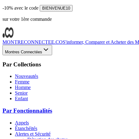
-10% avec le code
BIENVENUE10
sur votre 1ère commande
MONTRECONNECTEE.CO
S'informer, Comparer et Acheter des Mo
Montres Connectées
Par Collections
Nouveautés
Femme
Homme
Senior
Enfant
Par Fonctionnalités
Appels
Étanchéités
Alertes et Sécurité