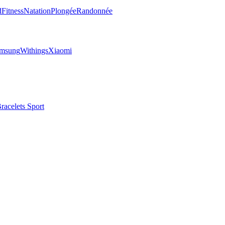
d
Fitness
Natation
Plongée
Randonnée
msung
Withings
Xiaomi
racelets Sport