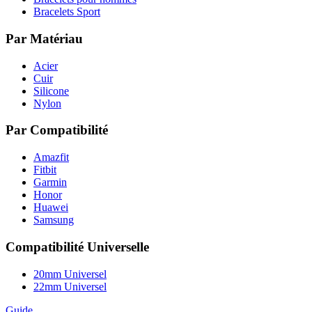
Bracelets Sport
Par Matériau
Acier
Cuir
Silicone
Nylon
Par Compatibilité
Amazfit
Fitbit
Garmin
Honor
Huawei
Samsung
Compatibilité Universelle
20mm Universel
22mm Universel
Guide