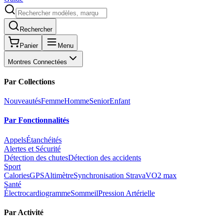
Rechercher
Panier
Menu
Montres Connectées
Par Collections
Nouveautés
Femme
Homme
Senior
Enfant
Par Fonctionnalités
Appels
Étanchéités
Alertes et Sécurité
Détection des chutes
Détection des accidents
Sport
Calories
GPS
Altimètre
Synchronisation Strava
VO2 max
Santé
Électrocardiogramme
Sommeil
Pression Artérielle
Par Activité