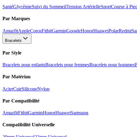
Santé
Glycémie
Suivi du Sommeil
Tension Artérielle
Sport
Course à Pie
Par Marques
Amazfit
Apple
Coros
Fitbit
Garmin
Google
Honor
Huawei
Polar
Redmi
Sa
Bracelets
Par Style
Bracelets pour enfants
Bracelets pour femmes
Bracelets pour hommes
B
Par Matériau
Acier
Cuir
Silicone
Nylon
Par Compatibilité
Amazfit
Fitbit
Garmin
Honor
Huawei
Samsung
Compatibilité Universelle
20mm Universel
22mm Universel