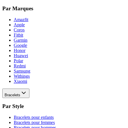
Par Marques
Amazfit
Apple
Coros
Fitbit
Garmin
Google
Honor
Huawei
Polar
Redmi
Samsung
Withings
Xiaomi
Bracelets
Par Style
Bracelets pour enfants
Bracelets pour femmes
Bracelets pour hommes