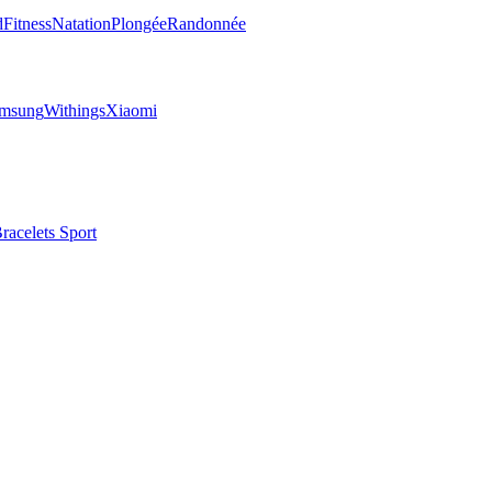
d
Fitness
Natation
Plongée
Randonnée
msung
Withings
Xiaomi
racelets Sport