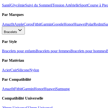
Santé
Glycémie
Suivi du Sommeil
Tension Artérielle
Sport
Course à Pie
Par Marques
Amazfit
Apple
Coros
Fitbit
Garmin
Google
Honor
Huawei
Polar
Redmi
Sa
Bracelets
Par Style
Bracelets pour enfants
Bracelets pour femmes
Bracelets pour hommes
B
Par Matériau
Acier
Cuir
Silicone
Nylon
Par Compatibilité
Amazfit
Fitbit
Garmin
Honor
Huawei
Samsung
Compatibilité Universelle
20mm Universel
22mm Universel