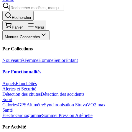
Rechercher
Panier
Menu
Montres Connectées
Par Collections
Nouveautés
Femme
Homme
Senior
Enfant
Par Fonctionnalités
Appels
Étanchéités
Alertes et Sécurité
Détection des chutes
Détection des accidents
Sport
Calories
GPS
Altimètre
Synchronisation Strava
VO2 max
Santé
Électrocardiogramme
Sommeil
Pression Artérielle
Par Activité