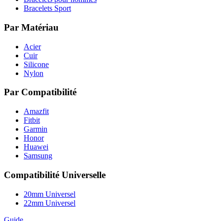
Bracelets Sport
Par Matériau
Acier
Cuir
Silicone
Nylon
Par Compatibilité
Amazfit
Fitbit
Garmin
Honor
Huawei
Samsung
Compatibilité Universelle
20mm Universel
22mm Universel
Guide