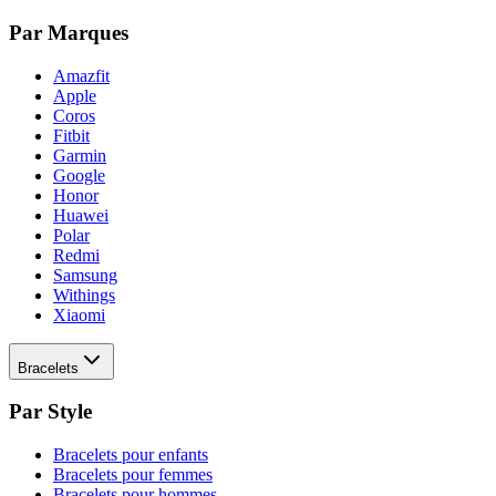
Par Marques
Amazfit
Apple
Coros
Fitbit
Garmin
Google
Honor
Huawei
Polar
Redmi
Samsung
Withings
Xiaomi
Bracelets
Par Style
Bracelets pour enfants
Bracelets pour femmes
Bracelets pour hommes