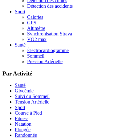
Détection des chutes
Détection des accidents
Sport
Calories
GPS
Altimètre
Synchronisation Strava
VO2 max
Santé
Électrocardiogramme
Sommeil
Pression Artérielle
Par Activité
Santé
Glycémie
Suivi du Sommeil
Tension Artérielle
Sport
Course à Pied
Fitness
Natation
Plongée
Randonnée