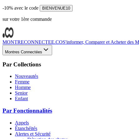
-10% avec le code
BIENVENUE10
sur votre 1ère commande
MONTRECONNECTEE.CO
S'informer, Comparer et Acheter des Mo
Montres Connectées
Par Collections
Nouveautés
Femme
Homme
Senior
Enfant
Par Fonctionnalités
Appels
Étanchéités
Alertes et Sécurité