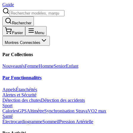
Guide
Rechercher
Panier
Menu
Montres Connectées
Par Collections
Nouveautés
Femme
Homme
Senior
Enfant
Par Fonctionnalités
Appels
Étanchéités
Alertes et Sécurité
Détection des chutes
Détection des accidents
Sport
Calories
GPS
Altimètre
Synchronisation Strava
VO2 max
Santé
Électrocardiogramme
Sommeil
Pression Artérielle