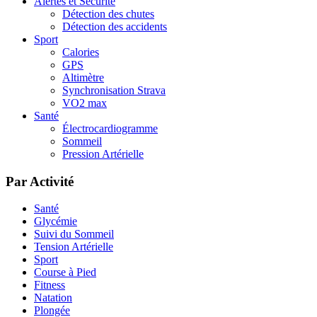
Alertes et Sécurité
Détection des chutes
Détection des accidents
Sport
Calories
GPS
Altimètre
Synchronisation Strava
VO2 max
Santé
Électrocardiogramme
Sommeil
Pression Artérielle
Par Activité
Santé
Glycémie
Suivi du Sommeil
Tension Artérielle
Sport
Course à Pied
Fitness
Natation
Plongée