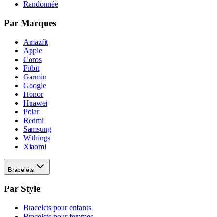
Randonnée
Par Marques
Amazfit
Apple
Coros
Fitbit
Garmin
Google
Honor
Huawei
Polar
Redmi
Samsung
Withings
Xiaomi
Bracelets
Par Style
Bracelets pour enfants
Bracelets pour femmes