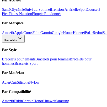
Par Activité
Santé
Glycémie
Suivi du Sommeil
Tension Artérielle
Sport
Course à
Pied
Fitness
Natation
Plongée
Randonnée
Par Marques
Amazfit
Apple
Coros
Fitbit
Garmin
Google
Honor
Huawei
Polar
Redmi
Sa
Bracelets
Par Style
Bracelets pour enfants
Bracelets pour femmes
Bracelets pour
hommes
Bracelets Sport
Par Matériau
Acier
Cuir
Silicone
Nylon
Par Compatibilité
Amazfit
Fitbit
Garmin
Honor
Huawei
Samsung