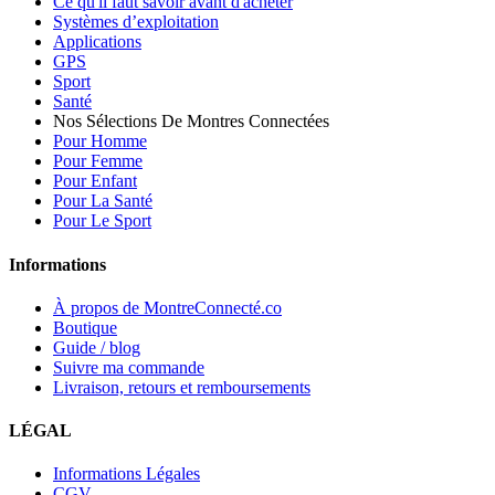
Ce qu'il faut savoir avant d'acheter
Systèmes d’exploitation
Applications
GPS
Sport
Santé
Nos Sélections De Montres Connectées
Pour Homme
Pour Femme
Pour Enfant
Pour La Santé
Pour Le Sport
Informations
À propos de MontreConnecté.co
Boutique
Guide / blog
Suivre ma commande
Livraison, retours et remboursements
LÉGAL
Informations Légales
CGV