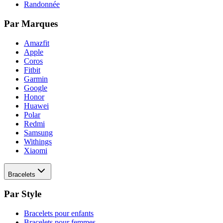
Randonnée
Par Marques
Amazfit
Apple
Coros
Fitbit
Garmin
Google
Honor
Huawei
Polar
Redmi
Samsung
Withings
Xiaomi
Bracelets
Par Style
Bracelets pour enfants
Bracelets pour femmes