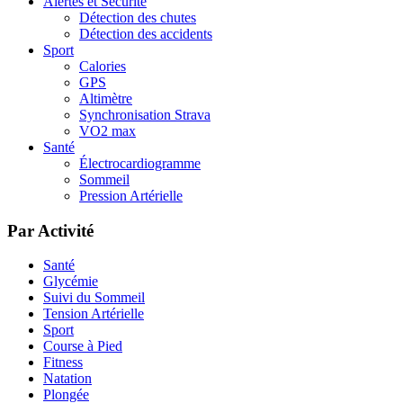
Alertes et Sécurité
Détection des chutes
Détection des accidents
Sport
Calories
GPS
Altimètre
Synchronisation Strava
VO2 max
Santé
Électrocardiogramme
Sommeil
Pression Artérielle
Par Activité
Santé
Glycémie
Suivi du Sommeil
Tension Artérielle
Sport
Course à Pied
Fitness
Natation
Plongée