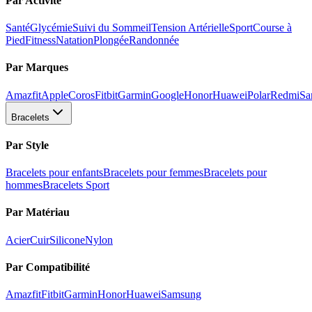
Par Activité
Santé
Glycémie
Suivi du Sommeil
Tension Artérielle
Sport
Course à
Pied
Fitness
Natation
Plongée
Randonnée
Par Marques
Amazfit
Apple
Coros
Fitbit
Garmin
Google
Honor
Huawei
Polar
Redmi
Sa
Bracelets
Par Style
Bracelets pour enfants
Bracelets pour femmes
Bracelets pour
hommes
Bracelets Sport
Par Matériau
Acier
Cuir
Silicone
Nylon
Par Compatibilité
Amazfit
Fitbit
Garmin
Honor
Huawei
Samsung