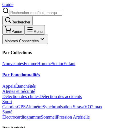
Guide
Rechercher
Panier
Menu
Montres Connectées
Par Collections
Nouveautés
Femme
Homme
Senior
Enfant
Par Fonctionnalités
Appels
Étanchéités
Alertes et Sécurité
Détection des chutes
Détection des accidents
Sport
Calories
GPS
Altimètre
Synchronisation Strava
VO2 max
Santé
Électrocardiogramme
Sommeil
Pression Artérielle