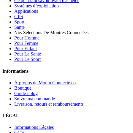
Ce qu'il faut savoir avant d'acheter
Systèmes d’exploitation
Applications
GPS
Sport
Santé
Nos Sélections De Montres Connectées
Pour Homme
Pour Femme
Pour Enfant
Pour La Santé
Pour Le Sport
Informations
À propos de MontreConnecté.co
Boutique
Guide / blog
Suivre ma commande
Livraison, retours et remboursements
LÉGAL
Informations Légales
CGV