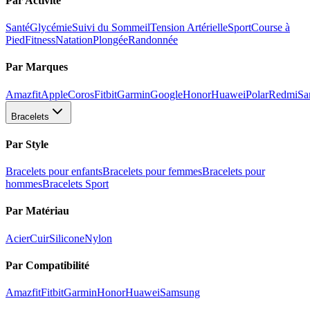
Par Activité
Santé
Glycémie
Suivi du Sommeil
Tension Artérielle
Sport
Course à
Pied
Fitness
Natation
Plongée
Randonnée
Par Marques
Amazfit
Apple
Coros
Fitbit
Garmin
Google
Honor
Huawei
Polar
Redmi
Sa
Bracelets
Par Style
Bracelets pour enfants
Bracelets pour femmes
Bracelets pour
hommes
Bracelets Sport
Par Matériau
Acier
Cuir
Silicone
Nylon
Par Compatibilité
Amazfit
Fitbit
Garmin
Honor
Huawei
Samsung