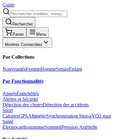
Guide
Rechercher
Panier
Menu
Montres Connectées
Par Collections
Nouveautés
Femme
Homme
Senior
Enfant
Par Fonctionnalités
Appels
Étanchéités
Alertes et Sécurité
Détection des chutes
Détection des accidents
Sport
Calories
GPS
Altimètre
Synchronisation Strava
VO2 max
Santé
Électrocardiogramme
Sommeil
Pression Artérielle