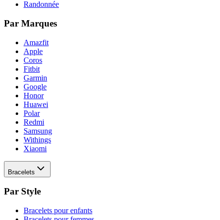
Randonnée
Par Marques
Amazfit
Apple
Coros
Fitbit
Garmin
Google
Honor
Huawei
Polar
Redmi
Samsung
Withings
Xiaomi
Bracelets
Par Style
Bracelets pour enfants
Bracelets pour femmes