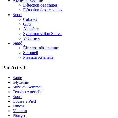
Alertes et Sécurité
Détection des chutes
Détection des accidents
Sport
Calories
GPS
Altimètre
Synchronisation Strava
VO2 max
Santé
Électrocardiogramme
Sommeil
Pression Artérielle
Par Activité
Santé
Glycémie
Suivi du Sommeil
Tension Artérielle
Sport
Course à Pied
Fitness
Natation
Plongée