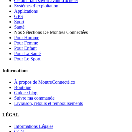
Ce qu'il faut savoir avant d'acheter
Systèmes d’exploitation
Applications
GPS
Sport
Santé
Nos Sélections De Montres Connectées
Pour Homme
Pour Femme
Pour Enfant
Pour La Santé
Pour Le Sport
Informations
À propos de MontreConnecté.co
Boutique
Guide / blog
Suivre ma commande
Livraison, retours et remboursements
LÉGAL
Informations Légales
CGV