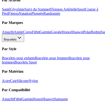
Par Activité
Santé
Glycémie
Suivi du Sommeil
Tension Artérielle
Sport
Course à
Pied
Fitness
Natation
Plongée
Randonnée
Par Marques
Amazfit
Apple
Coros
Fitbit
Garmin
Google
Honor
Huawei
Polar
Redmi
Sa
Bracelets
Par Style
Bracelets pour enfants
Bracelets pour femmes
Bracelets pour
hommes
Bracelets Sport
Par Matériau
Acier
Cuir
Silicone
Nylon
Par Compatibilité
Amazfit
Fitbit
Garmin
Honor
Huawei
Samsung