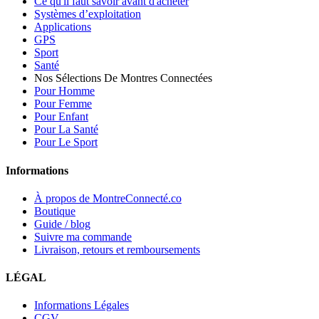
Ce qu'il faut savoir avant d'acheter
Systèmes d’exploitation
Applications
GPS
Sport
Santé
Nos Sélections De Montres Connectées
Pour Homme
Pour Femme
Pour Enfant
Pour La Santé
Pour Le Sport
Informations
À propos de MontreConnecté.co
Boutique
Guide / blog
Suivre ma commande
Livraison, retours et remboursements
LÉGAL
Informations Légales
CGV