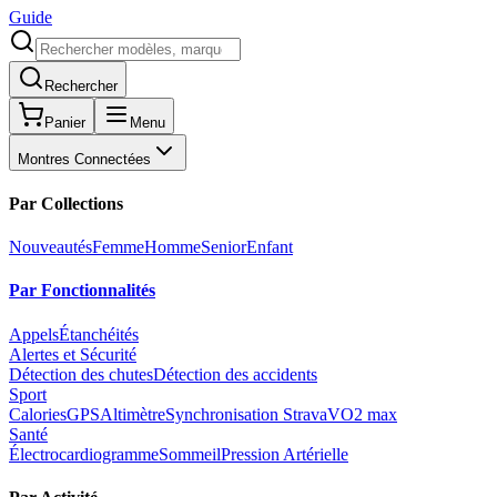
Guide
Rechercher
Panier
Menu
Montres Connectées
Par Collections
Nouveautés
Femme
Homme
Senior
Enfant
Par Fonctionnalités
Appels
Étanchéités
Alertes et Sécurité
Détection des chutes
Détection des accidents
Sport
Calories
GPS
Altimètre
Synchronisation Strava
VO2 max
Santé
Électrocardiogramme
Sommeil
Pression Artérielle