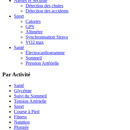
Alertes et Sécurité
Détection des chutes
Détection des accidents
Sport
Calories
GPS
Altimètre
Synchronisation Strava
VO2 max
Santé
Électrocardiogramme
Sommeil
Pression Artérielle
Par Activité
Santé
Glycémie
Suivi du Sommeil
Tension Artérielle
Sport
Course à Pied
Fitness
Natation
Plongée