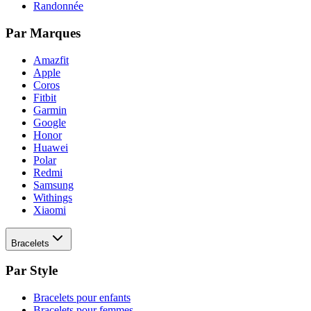
Randonnée
Par Marques
Amazfit
Apple
Coros
Fitbit
Garmin
Google
Honor
Huawei
Polar
Redmi
Samsung
Withings
Xiaomi
Bracelets
Par Style
Bracelets pour enfants
Bracelets pour femmes