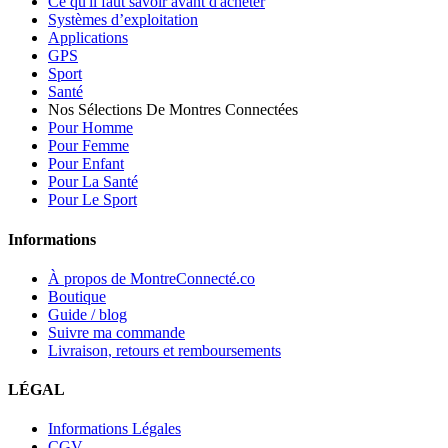
Ce qu'il faut savoir avant d'acheter
Systèmes d’exploitation
Applications
GPS
Sport
Santé
Nos Sélections De Montres Connectées
Pour Homme
Pour Femme
Pour Enfant
Pour La Santé
Pour Le Sport
Informations
À propos de MontreConnecté.co
Boutique
Guide / blog
Suivre ma commande
Livraison, retours et remboursements
LÉGAL
Informations Légales
CGV