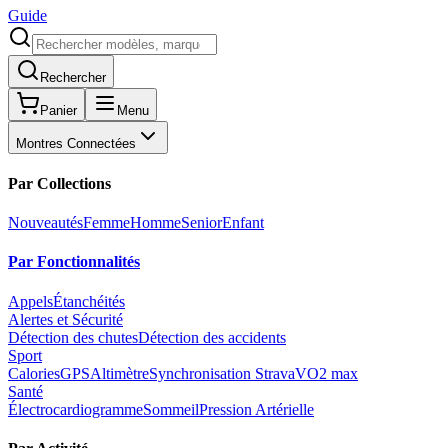
Guide
Rechercher
Panier
Menu
Montres Connectées
Par Collections
Nouveautés
Femme
Homme
Senior
Enfant
Par Fonctionnalités
Appels
Étanchéités
Alertes et Sécurité
Détection des chutes
Détection des accidents
Sport
Calories
GPS
Altimètre
Synchronisation Strava
VO2 max
Santé
Électrocardiogramme
Sommeil
Pression Artérielle