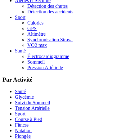
Alertes et Sécurité
Détection des chutes
Détection des accidents
Sport
Calories
GPS
Altimètre
Synchronisation Strava
VO2 max
Santé
Électrocardiogramme
Sommeil
Pression Artérielle
Par Activité
Santé
Glycémie
Suivi du Sommeil
Tension Artérielle
Sport
Course à Pied
Fitness
Natation
Plongée