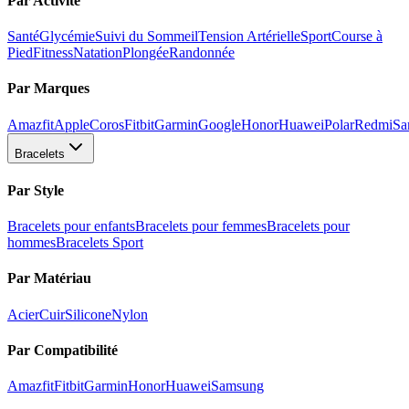
Par Activité
Santé
Glycémie
Suivi du Sommeil
Tension Artérielle
Sport
Course à
Pied
Fitness
Natation
Plongée
Randonnée
Par Marques
Amazfit
Apple
Coros
Fitbit
Garmin
Google
Honor
Huawei
Polar
Redmi
Sa
Bracelets
Par Style
Bracelets pour enfants
Bracelets pour femmes
Bracelets pour
hommes
Bracelets Sport
Par Matériau
Acier
Cuir
Silicone
Nylon
Par Compatibilité
Amazfit
Fitbit
Garmin
Honor
Huawei
Samsung