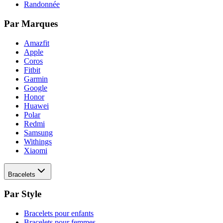
Randonnée
Par Marques
Amazfit
Apple
Coros
Fitbit
Garmin
Google
Honor
Huawei
Polar
Redmi
Samsung
Withings
Xiaomi
Bracelets
Par Style
Bracelets pour enfants
Bracelets pour femmes