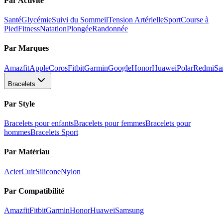
Par Activité
Santé
Glycémie
Suivi du Sommeil
Tension Artérielle
Sport
Course à
Pied
Fitness
Natation
Plongée
Randonnée
Par Marques
Amazfit
Apple
Coros
Fitbit
Garmin
Google
Honor
Huawei
Polar
Redmi
Sa
Bracelets
Par Style
Bracelets pour enfants
Bracelets pour femmes
Bracelets pour
hommes
Bracelets Sport
Par Matériau
Acier
Cuir
Silicone
Nylon
Par Compatibilité
Amazfit
Fitbit
Garmin
Honor
Huawei
Samsung