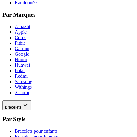
Randonnée
Par Marques
Amazfit
Apple
Coros
Fitbit
Garmin
Google
Honor
Huawei
Polar
Redmi
Samsung
Withings
Xiaomi
Bracelets
Par Style
Bracelets pour enfants
Bracelets pour femmes