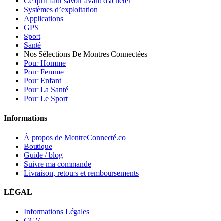
Ce qu'il faut savoir avant d'acheter
Systèmes d’exploitation
Applications
GPS
Sport
Santé
Nos Sélections De Montres Connectées
Pour Homme
Pour Femme
Pour Enfant
Pour La Santé
Pour Le Sport
Informations
À propos de MontreConnecté.co
Boutique
Guide / blog
Suivre ma commande
Livraison, retours et remboursements
LÉGAL
Informations Légales
CGV