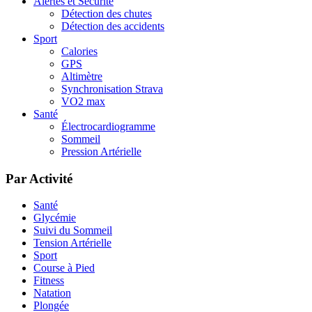
Alertes et Sécurité
Détection des chutes
Détection des accidents
Sport
Calories
GPS
Altimètre
Synchronisation Strava
VO2 max
Santé
Électrocardiogramme
Sommeil
Pression Artérielle
Par Activité
Santé
Glycémie
Suivi du Sommeil
Tension Artérielle
Sport
Course à Pied
Fitness
Natation
Plongée