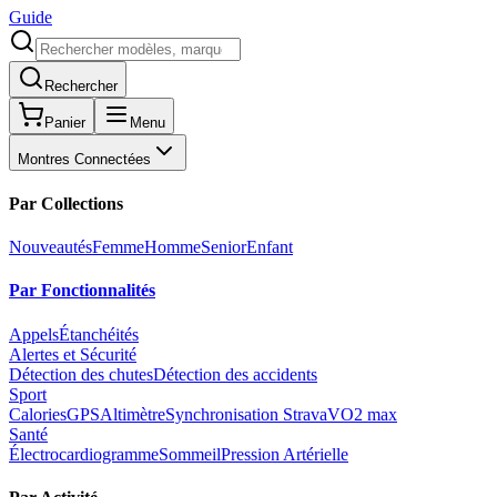
Guide
Rechercher
Panier
Menu
Montres Connectées
Par Collections
Nouveautés
Femme
Homme
Senior
Enfant
Par Fonctionnalités
Appels
Étanchéités
Alertes et Sécurité
Détection des chutes
Détection des accidents
Sport
Calories
GPS
Altimètre
Synchronisation Strava
VO2 max
Santé
Électrocardiogramme
Sommeil
Pression Artérielle