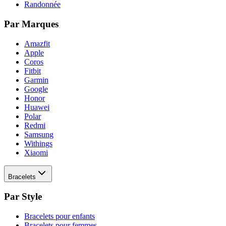
Randonnée
Par Marques
Amazfit
Apple
Coros
Fitbit
Garmin
Google
Honor
Huawei
Polar
Redmi
Samsung
Withings
Xiaomi
Bracelets
Par Style
Bracelets pour enfants
Bracelets pour femmes