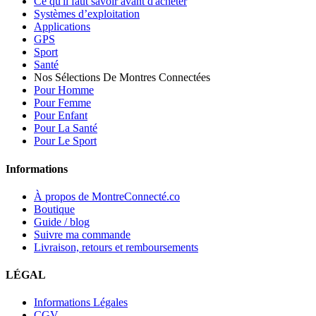
Ce qu'il faut savoir avant d'acheter
Systèmes d’exploitation
Applications
GPS
Sport
Santé
Nos Sélections De Montres Connectées
Pour Homme
Pour Femme
Pour Enfant
Pour La Santé
Pour Le Sport
Informations
À propos de MontreConnecté.co
Boutique
Guide / blog
Suivre ma commande
Livraison, retours et remboursements
LÉGAL
Informations Légales
CGV