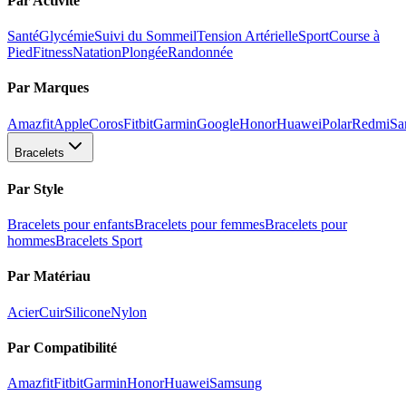
Par Activité
Santé
Glycémie
Suivi du Sommeil
Tension Artérielle
Sport
Course à
Pied
Fitness
Natation
Plongée
Randonnée
Par Marques
Amazfit
Apple
Coros
Fitbit
Garmin
Google
Honor
Huawei
Polar
Redmi
Sa
Bracelets
Par Style
Bracelets pour enfants
Bracelets pour femmes
Bracelets pour
hommes
Bracelets Sport
Par Matériau
Acier
Cuir
Silicone
Nylon
Par Compatibilité
Amazfit
Fitbit
Garmin
Honor
Huawei
Samsung