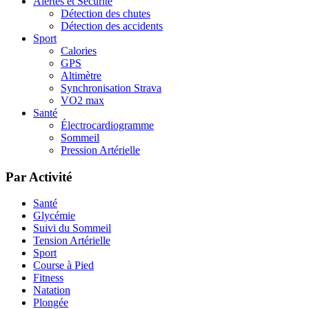
Alertes et Sécurité
Détection des chutes
Détection des accidents
Sport
Calories
GPS
Altimètre
Synchronisation Strava
VO2 max
Santé
Électrocardiogramme
Sommeil
Pression Artérielle
Par Activité
Santé
Glycémie
Suivi du Sommeil
Tension Artérielle
Sport
Course à Pied
Fitness
Natation
Plongée