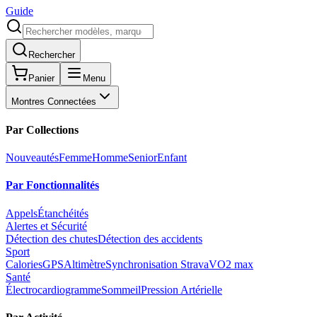
Guide
Rechercher
Panier
Menu
Montres Connectées
Par Collections
Nouveautés
Femme
Homme
Senior
Enfant
Par Fonctionnalités
Appels
Étanchéités
Alertes et Sécurité
Détection des chutes
Détection des accidents
Sport
Calories
GPS
Altimètre
Synchronisation Strava
VO2 max
Santé
Électrocardiogramme
Sommeil
Pression Artérielle