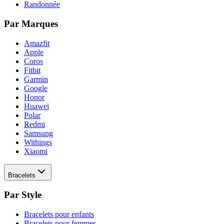
Randonnée
Par Marques
Amazfit
Apple
Coros
Fitbit
Garmin
Google
Honor
Huawei
Polar
Redmi
Samsung
Withings
Xiaomi
Bracelets
Par Style
Bracelets pour enfants
Bracelets pour femmes