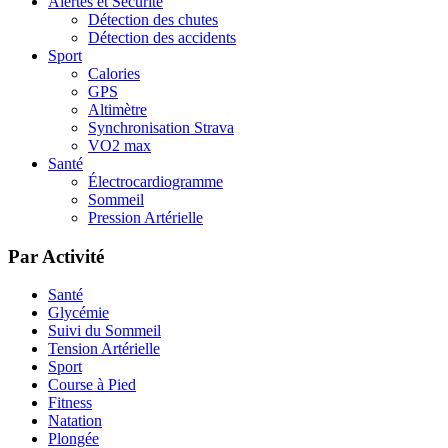
Alertes et Sécurité
Détection des chutes
Détection des accidents
Sport
Calories
GPS
Altimètre
Synchronisation Strava
VO2 max
Santé
Électrocardiogramme
Sommeil
Pression Artérielle
Par Activité
Santé
Glycémie
Suivi du Sommeil
Tension Artérielle
Sport
Course à Pied
Fitness
Natation
Plongée