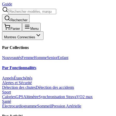
Guide
Rechercher
Panier
Menu
Montres Connectées
Par Collections
Nouveautés
Femme
Homme
Senior
Enfant
Par Fonctionnalités
Appels
Étanchéités
Alertes et Sécurité
Détection des chutes
Détection des accidents
Sport
Calories
GPS
Altimètre
Synchronisation Strava
VO2 max
Santé
Électrocardiogramme
Sommeil
Pression Artérielle