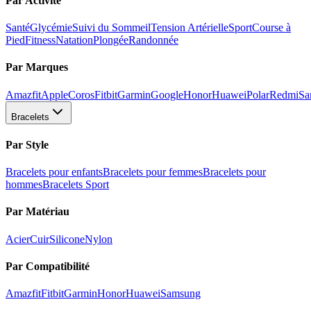
Par Activité
Santé
Glycémie
Suivi du Sommeil
Tension Artérielle
Sport
Course à
Pied
Fitness
Natation
Plongée
Randonnée
Par Marques
Amazfit
Apple
Coros
Fitbit
Garmin
Google
Honor
Huawei
Polar
Redmi
Sa
Bracelets
Par Style
Bracelets pour enfants
Bracelets pour femmes
Bracelets pour
hommes
Bracelets Sport
Par Matériau
Acier
Cuir
Silicone
Nylon
Par Compatibilité
Amazfit
Fitbit
Garmin
Honor
Huawei
Samsung