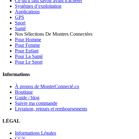
Ce qu'il faut savoir avant d'acheter
Systèmes d’exploitation
Applications
GPS
Sport
Santé
Nos Sélections De Montres Connectées
Pour Homme
Pour Femme
Pour Enfant
Pour La Santé
Pour Le Sport
Informations
À propos de MontreConnecté.co
Boutique
Guide / blog
Suivre ma commande
Livraison, retours et remboursements
LÉGAL
Informations Légales
CGV