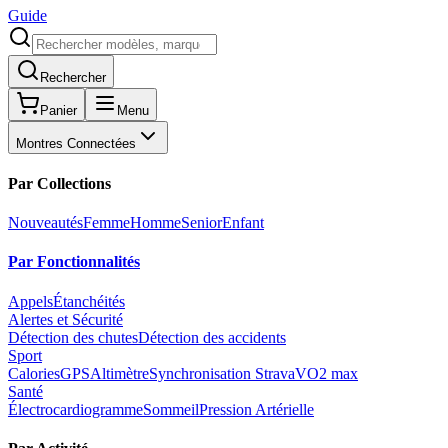
Guide
Rechercher
Panier
Menu
Montres Connectées
Par Collections
Nouveautés
Femme
Homme
Senior
Enfant
Par Fonctionnalités
Appels
Étanchéités
Alertes et Sécurité
Détection des chutes
Détection des accidents
Sport
Calories
GPS
Altimètre
Synchronisation Strava
VO2 max
Santé
Électrocardiogramme
Sommeil
Pression Artérielle