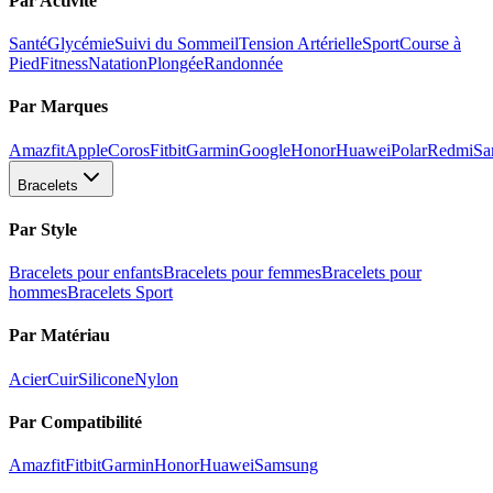
Par Activité
Santé
Glycémie
Suivi du Sommeil
Tension Artérielle
Sport
Course à
Pied
Fitness
Natation
Plongée
Randonnée
Par Marques
Amazfit
Apple
Coros
Fitbit
Garmin
Google
Honor
Huawei
Polar
Redmi
Sa
Bracelets
Par Style
Bracelets pour enfants
Bracelets pour femmes
Bracelets pour
hommes
Bracelets Sport
Par Matériau
Acier
Cuir
Silicone
Nylon
Par Compatibilité
Amazfit
Fitbit
Garmin
Honor
Huawei
Samsung