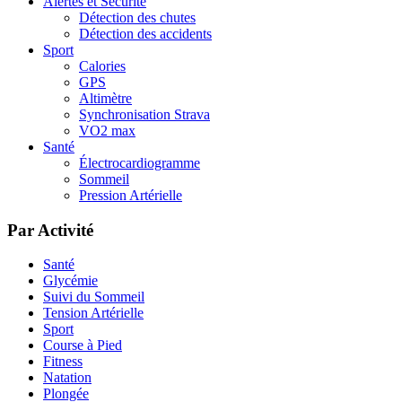
Alertes et Sécurité
Détection des chutes
Détection des accidents
Sport
Calories
GPS
Altimètre
Synchronisation Strava
VO2 max
Santé
Électrocardiogramme
Sommeil
Pression Artérielle
Par Activité
Santé
Glycémie
Suivi du Sommeil
Tension Artérielle
Sport
Course à Pied
Fitness
Natation
Plongée