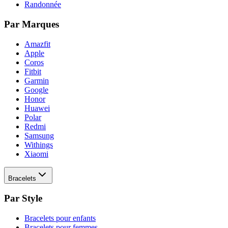
Randonnée
Par Marques
Amazfit
Apple
Coros
Fitbit
Garmin
Google
Honor
Huawei
Polar
Redmi
Samsung
Withings
Xiaomi
Bracelets
Par Style
Bracelets pour enfants
Bracelets pour femmes