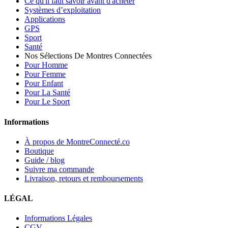
Ce qu'il faut savoir avant d'acheter
Systèmes d’exploitation
Applications
GPS
Sport
Santé
Nos Sélections De Montres Connectées
Pour Homme
Pour Femme
Pour Enfant
Pour La Santé
Pour Le Sport
Informations
À propos de MontreConnecté.co
Boutique
Guide / blog
Suivre ma commande
Livraison, retours et remboursements
LÉGAL
Informations Légales
CGV