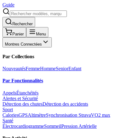
Guide
Rechercher
Panier
Menu
Montres Connectées
Par Collections
Nouveautés
Femme
Homme
Senior
Enfant
Par Fonctionnalités
Appels
Étanchéités
Alertes et Sécurité
Détection des chutes
Détection des accidents
Sport
Calories
GPS
Altimètre
Synchronisation Strava
VO2 max
Santé
Électrocardiogramme
Sommeil
Pression Artérielle