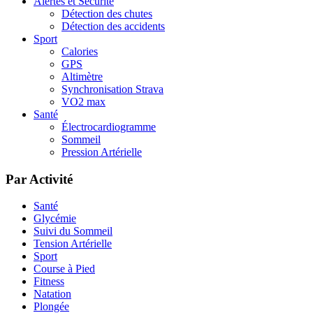
Alertes et Sécurité
Détection des chutes
Détection des accidents
Sport
Calories
GPS
Altimètre
Synchronisation Strava
VO2 max
Santé
Électrocardiogramme
Sommeil
Pression Artérielle
Par Activité
Santé
Glycémie
Suivi du Sommeil
Tension Artérielle
Sport
Course à Pied
Fitness
Natation
Plongée