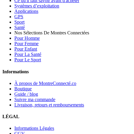
Ce qu'il faut savoir avant d'acheter
Systèmes d’exploitation
Applications
GPS
Sport
Santé
Nos Sélections De Montres Connectées
Pour Homme
Pour Femme
Pour Enfant
Pour La Santé
Pour Le Sport
Informations
À propos de MontreConnecté.co
Boutique
Guide / blog
Suivre ma commande
Livraison, retours et remboursements
LÉGAL
Informations Légales
CGV