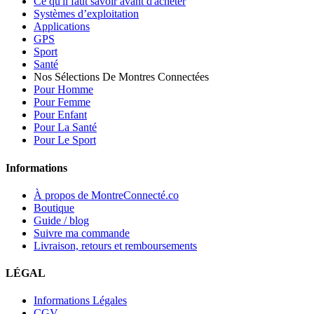
Ce qu'il faut savoir avant d'acheter
Systèmes d’exploitation
Applications
GPS
Sport
Santé
Nos Sélections De Montres Connectées
Pour Homme
Pour Femme
Pour Enfant
Pour La Santé
Pour Le Sport
Informations
À propos de MontreConnecté.co
Boutique
Guide / blog
Suivre ma commande
Livraison, retours et remboursements
LÉGAL
Informations Légales
CGV