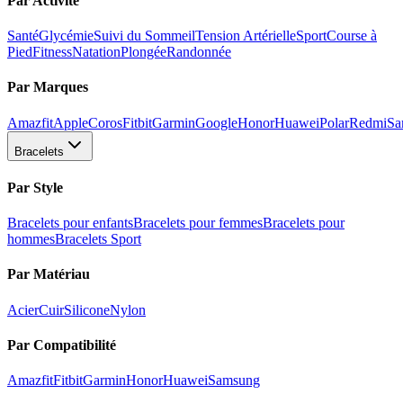
Par Activité
Santé
Glycémie
Suivi du Sommeil
Tension Artérielle
Sport
Course à
Pied
Fitness
Natation
Plongée
Randonnée
Par Marques
Amazfit
Apple
Coros
Fitbit
Garmin
Google
Honor
Huawei
Polar
Redmi
Sa
Bracelets
Par Style
Bracelets pour enfants
Bracelets pour femmes
Bracelets pour
hommes
Bracelets Sport
Par Matériau
Acier
Cuir
Silicone
Nylon
Par Compatibilité
Amazfit
Fitbit
Garmin
Honor
Huawei
Samsung