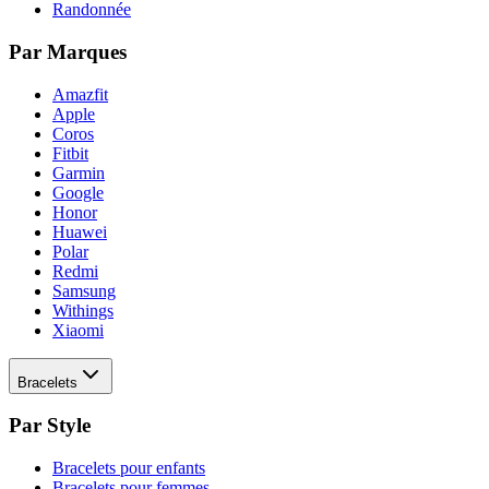
Randonnée
Par Marques
Amazfit
Apple
Coros
Fitbit
Garmin
Google
Honor
Huawei
Polar
Redmi
Samsung
Withings
Xiaomi
Bracelets
Par Style
Bracelets pour enfants
Bracelets pour femmes