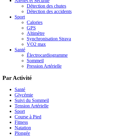
Alertes et Sécurité
Détection des chutes
Détection des accidents
Sport
Calories
GPS
Altimètre
Synchronisation Strava
VO2 max
Santé
Électrocardiogramme
Sommeil
Pression Artérielle
Par Activité
Santé
Glycémie
Suivi du Sommeil
Tension Artérielle
Sport
Course à Pied
Fitness
Natation
Plongée