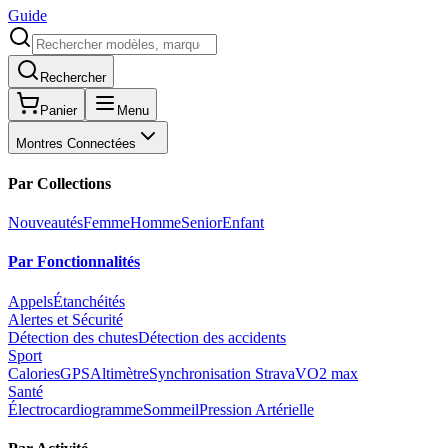
Guide
Rechercher
Panier
Menu
Montres Connectées
Par Collections
Nouveautés
Femme
Homme
Senior
Enfant
Par Fonctionnalités
Appels
Étanchéités
Alertes et Sécurité
Détection des chutes
Détection des accidents
Sport
Calories
GPS
Altimètre
Synchronisation Strava
VO2 max
Santé
Électrocardiogramme
Sommeil
Pression Artérielle