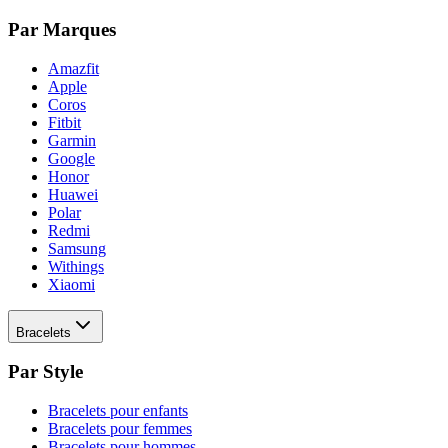
Par Marques
Amazfit
Apple
Coros
Fitbit
Garmin
Google
Honor
Huawei
Polar
Redmi
Samsung
Withings
Xiaomi
Bracelets
Par Style
Bracelets pour enfants
Bracelets pour femmes
Bracelets pour hommes