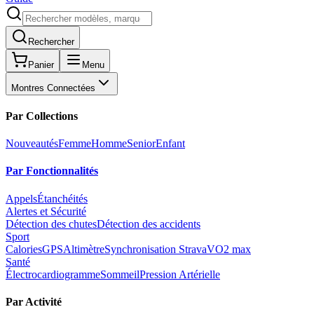
Rechercher
Panier
Menu
Montres Connectées
Par Collections
Nouveautés
Femme
Homme
Senior
Enfant
Par Fonctionnalités
Appels
Étanchéités
Alertes et Sécurité
Détection des chutes
Détection des accidents
Sport
Calories
GPS
Altimètre
Synchronisation Strava
VO2 max
Santé
Électrocardiogramme
Sommeil
Pression Artérielle
Par Activité