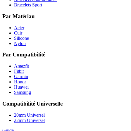
Bracelets Sport
Par Matériau
Acier
Cuir
Silicone
Nylon
Par Compatibilité
Amazfit
Fitbit
Garmin
Honor
Huawei
Samsung
Compatibilité Universelle
20mm Universel
22mm Universel
Guide