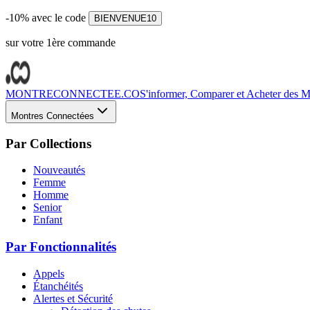
-10% avec le code
BIENVENUE10
sur votre 1ère commande
MONTRECONNECTEE.CO
S'informer, Comparer et Acheter des Mo
Montres Connectées
Par Collections
Nouveautés
Femme
Homme
Senior
Enfant
Par Fonctionnalités
Appels
Étanchéités
Alertes et Sécurité