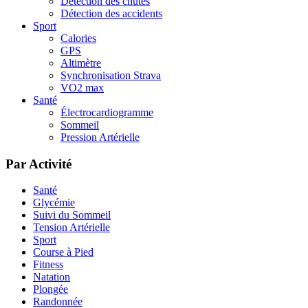
Détection des chutes
Détection des accidents
Sport
Calories
GPS
Altimètre
Synchronisation Strava
VO2 max
Santé
Électrocardiogramme
Sommeil
Pression Artérielle
Par Activité
Santé
Glycémie
Suivi du Sommeil
Tension Artérielle
Sport
Course à Pied
Fitness
Natation
Plongée
Randonnée