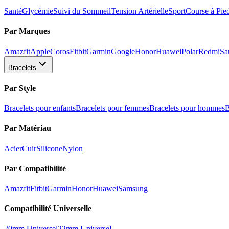
Santé
Glycémie
Suivi du Sommeil
Tension Artérielle
Sport
Course à Pie
Par Marques
Amazfit
Apple
Coros
Fitbit
Garmin
Google
Honor
Huawei
Polar
Redmi
Sa
Bracelets
Par Style
Bracelets pour enfants
Bracelets pour femmes
Bracelets pour hommes
B
Par Matériau
Acier
Cuir
Silicone
Nylon
Par Compatibilité
Amazfit
Fitbit
Garmin
Honor
Huawei
Samsung
Compatibilité Universelle
20mm Universel
22mm Universel