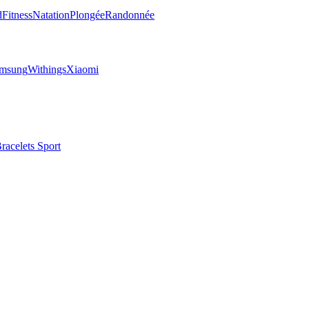
d
Fitness
Natation
Plongée
Randonnée
msung
Withings
Xiaomi
racelets Sport